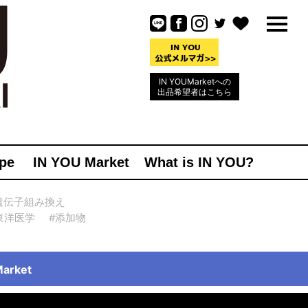
IN YOUMarketへの
出品希望者はこちら
pe
IN YOU Market
What is IN YOU?
遺伝子組み換え
東洋医学
#添加物
rket