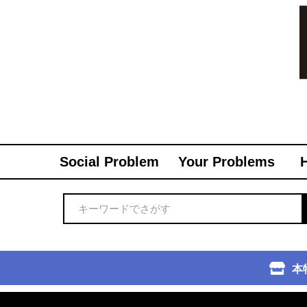
Social Problem
Your Problems
本