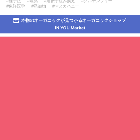
#種子法
#農薬
#遺伝子組み換え
#グルテンフリー
#東洋医学
#添加物
#マヌカハニー
本物のオーガニックが見つかるオーガニックショップ
IN YOU Market