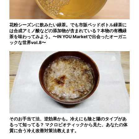
花粉シーズンに飲みたい緑茶。でも市販ペッドボトル緑茶に
は合成アミノ酸などの添加物が含まれている？本物の有機緑
茶を味わってみよう。〜IN YOU Marketで出会ったオーガニ
ックな世界vol.8〜
そのお手当て法、逆効果かも。冷えにも陰と陽のタイプがあ
るって知ってる？ マクロビオティックから見た、あなたの体
質に合う冷え改善対策法教えます。