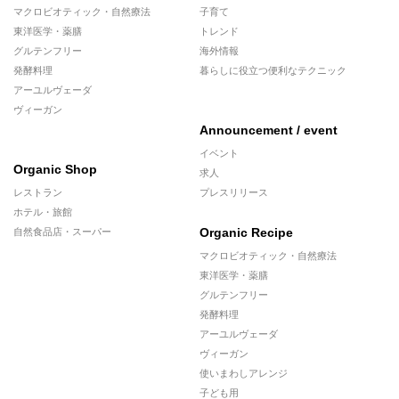
マクロビオティック・自然療法
子育て
東洋医学・薬膳
トレンド
グルテンフリー
海外情報
発酵料理
暮らしに役立つ便利なテクニック
アーユルヴェーダ
ヴィーガン
Announcement / event
イベント
Organic Shop
求人
レストラン
プレスリリース
ホテル・旅館
Organic Recipe
自然食品店・スーパー
マクロビオティック・自然療法
東洋医学・薬膳
グルテンフリー
発酵料理
アーユルヴェーダ
ヴィーガン
使いまわしアレンジ
子ども用