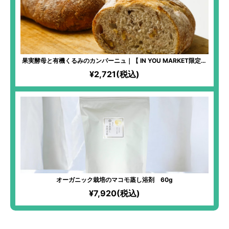
果実酵母と有機くるみのカンパーニュ｜【 IN YOU MARKET限定】
化学物質過敏症の方も安心して食べられるパンを！全原材料有機！
¥2,721(税込)
湧き水「景勝清水」と高価ななずなの塩を使用するほどのこだわり
ぶり！季節の果実を使った、自家製果実酵母を使用！
オーガニック栽培のマコモ蒸し浴剤 60g
¥7,920(税込)