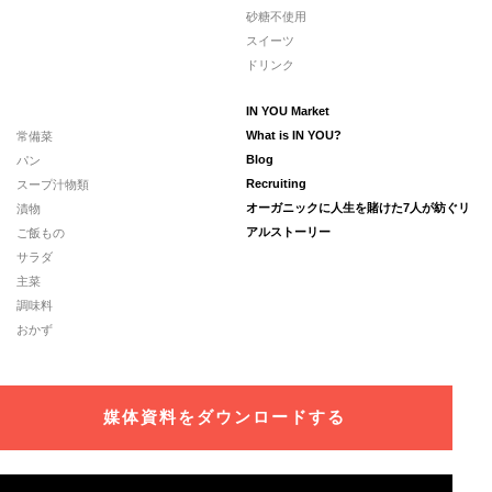
砂糖不使用
スイーツ
ドリンク
IN YOU Market
常備菜
What is IN YOU?
パン
Blog
スープ汁物類
Recruiting
漬物
オーガニックに人生を賭けた7人が紡ぐリ
ご飯もの
アルストーリー
サラダ
主菜
調味料
おかず
媒体資料をダウンロードする