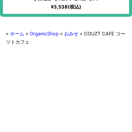
¥3,538(税込)
»
ホーム
»
OrganicShop
»
おみせ
»
COUZT CAFE コー
ツトカフェ
2016/11/05
COUZT CAFE コーツトカフェ
マクロビオティック対応
ランチ営業あり
一部ヴィーガンメニューもあり
上野・浅草
デートにおすすめ
おみせ
カジュアルなお店
カフェ
日曜営業
スイーツ