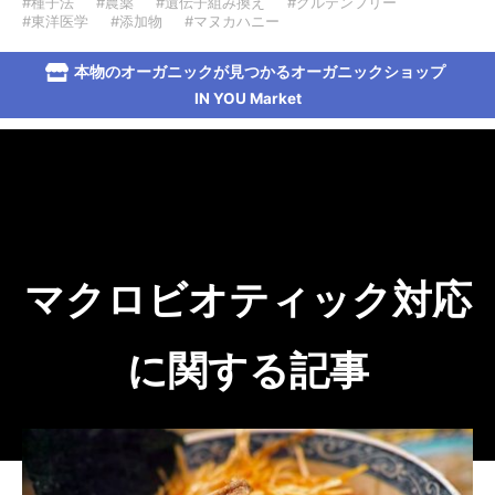
#種子法
#農薬
#遺伝子組み換え
#グルテンフリー
#東洋医学
#添加物
#マヌカハニー
本物のオーガニックが見つかるオーガニックショップ
IN YOU Market
マクロビオティック対応
に関する記事