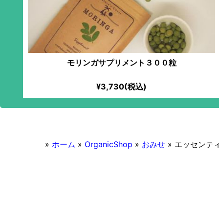
モリンガサプリメント３００粒
¥3,730(税込)
»
ホーム
»
OrganicShop
»
おみせ
»
エッセンテ
2016/11/11
エッセンティア 学芸大学
マクロビオティック対応
オーガニック