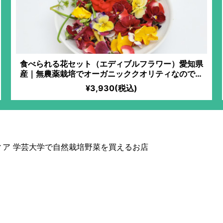
食べられる花セット（エディブルフラワー）愛知県
産｜無農薬栽培でオーガニッククオリティなので安
心。IN YOU MARKET限定。サラダに乗せるだけ
¥3,930(税込)
で、びっくりするほど豪華な逸品が完成！写真映え
がすごい！
ィア 学芸大学で自然栽培野菜を買えるお店
で自然栽培野菜を買えるお店
自由が丘・二子玉川・三軒茶屋