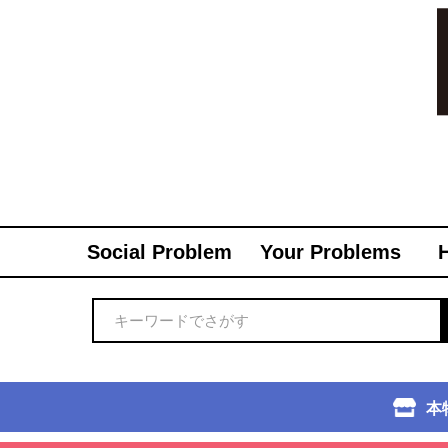
Social Problem
Your Problems
本