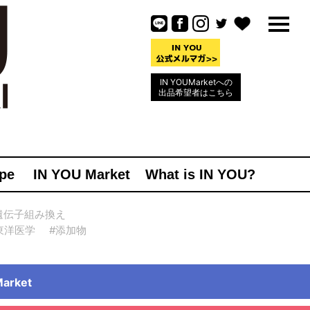
IN YOUMarketへの
出品希望者はこちら
pe
IN YOU Market
What is IN YOU?
遺伝子組み換え
東洋医学
#添加物
rket