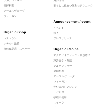
グルテンフリー
海外情報
発酵料理
暮らしに役立つ便利なテクニック
アーユルヴェーダ
ヴィーガン
Announcement / event
イベント
Organic Shop
求人
レストラン
プレスリリース
ホテル・旅館
Organic Recipe
自然食品店・スーパー
マクロビオティック・自然療法
東洋医学・薬膳
グルテンフリー
発酵料理
アーユルヴェーダ
ヴィーガン
使いまわしアレンジ
子ども用
砂糖不使用
スイーツ