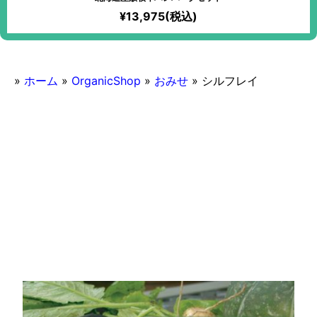
¥13,975(税込)
»
ホーム
»
OrganicShop
»
おみせ
»
シルフレイ
2016/11/05
シルフレイ
マクロビオティック対応
ランチ営業あり
おみせ
その他地方
カジュアルなお店
カフェ