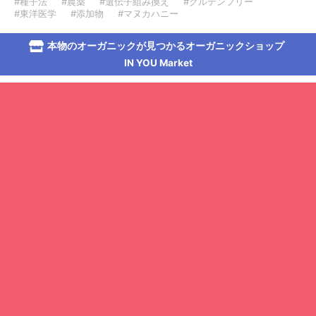
#種子法
#農薬
#遺伝子組み換え
#グルテンフリー
#東洋医学
#添加物
#マヌカハニー
本物のオーガニックが見つかるオーガニックショップ
IN YOU Market