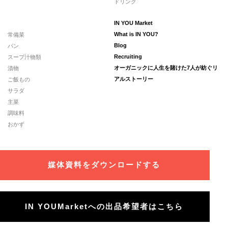
ドリンク
IN YOU Market
常備菜
What is IN YOU?
パン
Blog
スープ汁物類
Recruiting
漬物
オーガニックに人生を賭けた7人が紡ぐリ
ご飯もの
アルストーリー
サラダ
主菜
調味料
おかず
媒体資料をダウンロードする
IN YOUMarketへの出品希望者はこちら