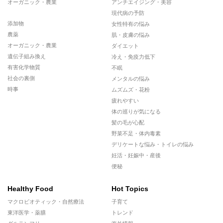
オーガニック・農業
アンチエイジング・美容
現代病の予防
添加物
女性特有の悩み
農薬
肌・皮膚の悩み
オーガニック・農業
ダイエット
遺伝子組み換え
冷え・免疫力低下
有害化学物質
不眠
社会の裏側
メンタルの悩み
時事
ムズムズ・花粉
疲れやすい
体の巡りが気になる
髪の毛が心配
野菜不足・体内毒素
デリケートな悩み・トイレの悩み
妊活・妊娠中・産後
便秘
Healthy Food
Hot Topics
マクロビオティック・自然療法
子育て
東洋医学・薬膳
トレンド