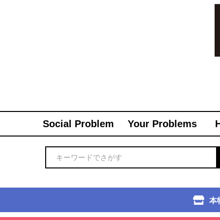
Social Problem
Your Problems
本