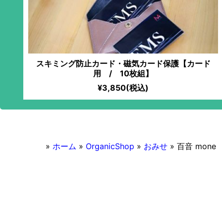
スキミング防止カード・磁気カード保護【カード
用 / 10枚組】
¥3,850(税込)
»
ホーム
»
OrganicShop
»
おみせ
»
百音 mone
2016/11/04
百音 mone
マクロビオティック対応
ランチ営業あり