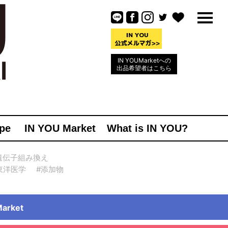
IN YOUMarketへの
出品希望者はこちら
pe
IN YOU Market
What is IN YOU?
遺伝子組み換え
東洋医学
#添加物
rket