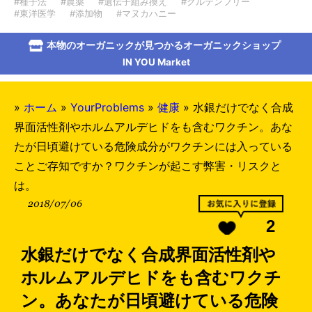
#種子法
#農薬
#遺伝子組み換え
#グルテンフリー
#東洋医学
#添加物
#マヌカハニー
本物のオーガニックが見つかるオーガニックショップ
IN YOU Market
»
ホーム
»
YourProblems
»
健康
»
水銀だけでなく合成
界面活性剤やホルムアルデヒドをも含むワクチン。あな
たが日頃避けている危険成分がワクチンには入っている
ことご存知ですか？ワクチンが起こす弊害・リスクと
は。
2018/07/06
2
水銀だけでなく合成界面活性剤や
ホルムアルデヒドをも含むワクチ
ン。あなたが日頃避けている危険