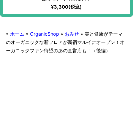
¥3,300(税込)
»
ホーム
»
OrganicShop
»
おみせ
»
美と健康がテーマ
のオーガニックな新フロアが新宿マルイにオープン！オ
ーガニックファン待望のあの直営店も！（後編）
2017/11/25
美と健康がテーマのオーガニッ
クな新フロアが新宿マルイにオ
ープン！オーガニックファン待
望のあの直営店も！（後編）
マクロビオティック対応
ヴィーガン
和食