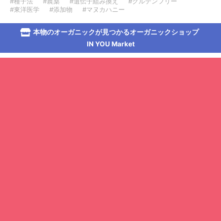
#種子法
#農薬
#遺伝子組み換え
#グルテンフリー
#東洋医学
#添加物
#マヌカハニー
本物のオーガニックが見つかるオーガニックショップ
IN YOU Market