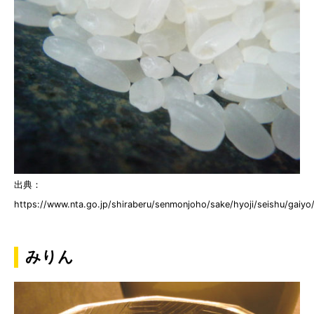
出典：
https://www.nta.go.jp/shiraberu/senmonjoho/sake/hyoji/seishu/gaiyo
みりん