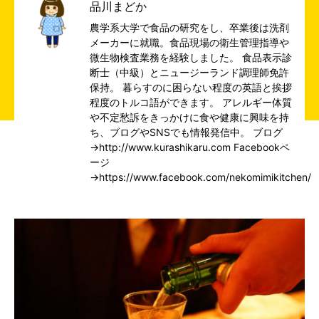
品川まどか
農学系大学で食品の研究をし、卒業後は洗剤
メーカーに就職。食品現場の衛生管理指導や
微生物検査業務を経験しました。 食品表示診
断士（中級）とニュージーランド調理師免許
保持。 暮らすのに困らない程度の英語と挨拶
程度のトルコ語ができます。 アレルギー体質
や不定愁訴をきっかけに食や健康に興味を持
ち、ブログやSNSでも情報発信中。 ブログ
→
http://www.kurashikaru.com
Facebookペ
ージ
→
https://www.facebook.com/nekomimikitchen/