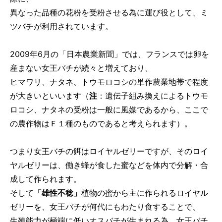
異なった品種の花粉を受粉させる為に運び役として、ミ
ツバチが利用されています。
2009年6月の「日本農業新聞」では、フランスでは卵を
産まない女王バチが続々と増えており、
ヒマワリ、ナタネ、トウモロコシの単作農業地帯で程度
が大きいといいます（
注
：遺伝子組み換えによるトウモ
ロコシ、ナタネの受粉は一般に風媒であるから、ここで
の農作物はＦ１種のものであると考えられます）。
つまり女王バチの餌はロイヤルゼリーですが、そのロイ
ヤルゼリーは、働き蜂が食した蜜などを体内で分解・合
成して作られます。
そして
「雄性不稔」
植物の蜜から主に作られるロイヤル
ゼリーを、女王バチが何代にもわたり食することで、
生殖能力が極端に低いオスバチが生まれる為、女王バチ