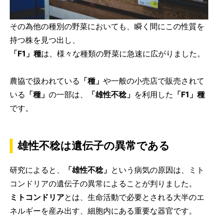
その為他の種別の野菜においても、瞬く間にこの性質を
持つ株を見つ出し、
「F1」種
は、様々な種類の野菜に急速に広がりました。
農協で扱われている
「種」
や一般の小売店で販売されて
いる
「種」
の一部は、
「雄性不稔」
を利用した
「F1」種
です。
雄性不稔は遺伝子の異常である
研究によると、
「雄性不稔」
という病気の原因は、ミト
コンドリアの遺伝子の異常によることが判りました。
ミトコンドリア
とは、生命活動で必要とされる大半のエ
ネルギーを産み出す、細胞内にある重要な器官です。