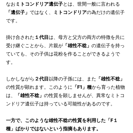
なお
ミトコンドリア遺伝子
とは、世間一般に言われる
「遺伝子」
ではなく、
ミトコンドリア
の為だけの遺伝子
です。
掛け合された
１代目
は、母方と父方の両方の特徴を共に
受け継ぐことから、片親が
「雄性不稔」
の遺伝子を持っ
ていても、その子供は花粉を作ることができるようで
す。
しかしながら
２代目
以降の子孫には、また
「雄性不稔」
の性質が顕れます。このように
「F1」種
から育った植物
は、
「雄性不稔」
の性質を顕しませんが、異常なミトコ
ンドリア遺伝子は持っている可能性があるのです。
一方で、このような雄性不稔の性質を利用した「F１
種」ばかりではないという指摘もあります。