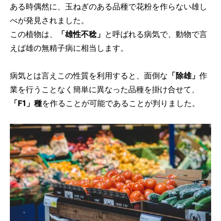
ある時偶然に、玉ねぎのある品種で花粉を作らない雄し
べが発見されました。
この植物は、
「雄性不稔」
と呼ばれる病気で、動物で言
えば雄の無精子病に相当します。
病気とは言えこの性質を利用すると、面倒な
「除雄」
作
業を行うことなく簡単に異なった品種を掛け合せて、
「F1」種
を作ることが可能であることが判りました。