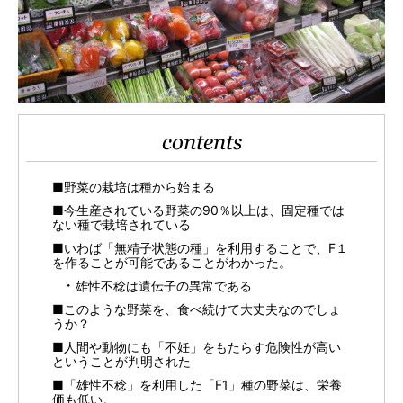
contents
■野菜の栽培は種から始まる
■今生産されている野菜の90％以上は、固定種では
ない種で栽培されている
■いわば「無精子状態の種」を利用することで、F１
を作ることが可能であることがわかった。
雄性不稔は遺伝子の異常である
■このような野菜を、食べ続けて大丈夫なのでしょ
うか？
■人間や動物にも「不妊」をもたらす危険性が高い
ということが判明された
■「雄性不稔」を利用した「F1」種の野菜は、栄養
価も低い。