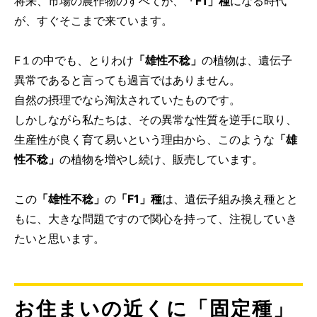
将来、市場の農作物のすべてが、
「F1」種
になる時代
が、すぐそこまで来ています。
F１の中でも、とりわけ
「雄性不稔」
の植物は、遺伝子
異常であると言っても過言ではありません。
自然の摂理でなら淘汰されていたものです。
しかしながら私たちは、その異常な性質を逆手に取り、
生産性が良く育て易いという理由から、このような
「雄
性不稔」
の植物を増やし続け、販売しています。
この
「雄性不稔」
の
「F1」種
は、遺伝子組み換え種とと
もに、大きな問題ですので関心を持って、注視していき
たいと思います。
お住まいの近くに「固定種」