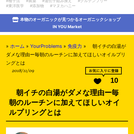
#種子法
#農薬
#遺伝子組み換え
#グルテンフリー
#東洋医学
#添加物
#マヌカハニー
本物のオーガニックが見つかるオーガニックショップ
IN YOU Market
»
ホーム
»
YourProblems
»
免疫力
»
朝イチの白湯が
ダメな理由ー毎朝のルーチンに加えてほしいオイルプリ
ングとは
2018/11/09
10
朝イチの白湯がダメな理由ー毎
朝のルーチンに加えてほしいオイ
ルプリングとは