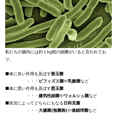
私たちの腸内には約１kg程の細菌がいると言われてお
り、
■体に良い作用を及ぼす
善玉菌
・・・
ビフィズス菌
や
乳酸菌
など
■体に悪い作用を及ぼす
悪玉菌
・・・
嫌気性細菌
や
ウェルシュ菌
など
■状況によってどちらにもなる
日和見菌
・・・
大腸菌(無菌株)
や
連鎖球菌
など