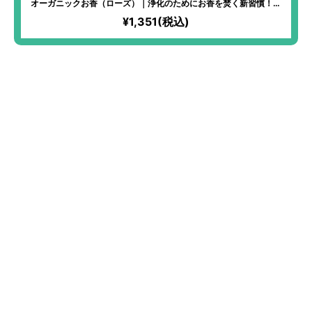
オーガニックお香（ローズ）｜浄化のためにお香を焚く新習慣！聖
地「ヴリンダーヴァン」から生まれた儀式にも使われる神聖なるお
¥1,351(税込)
香。空間浄化・心のデトックスに。