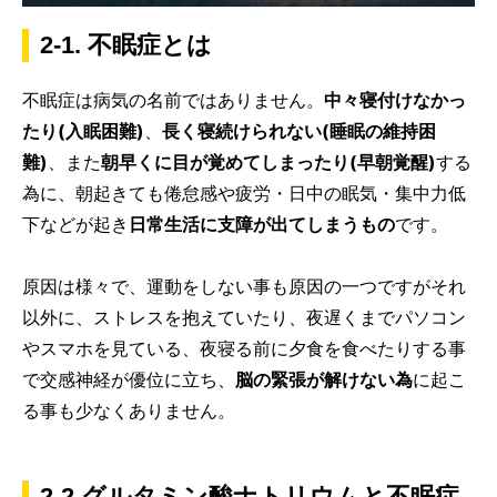
2-1. 不眠症とは
不眠症は病気の名前ではありません。
中々寝付けなかっ
たり(入眠困難)
、
長く寝続けられない(睡眠の維持困
難)
、また
朝早くに目が覚めてしまったり(早朝覚醒)
する
為に、朝起きても倦怠感や疲労・日中の眠気・集中力低
下などが起き
日常生活に支障が出てしまうもの
です。
原因は様々で、運動をしない事も原因の一つですがそれ
以外に、ストレスを抱えていたり、夜遅くまでパソコン
やスマホを見ている、夜寝る前に夕食を食べたりする事
で交感神経が優位に立ち、
脳の緊張が解けない為
に起こ
る事も少なくありません。
2-2.グルタミン酸ナトリウムと不眠症