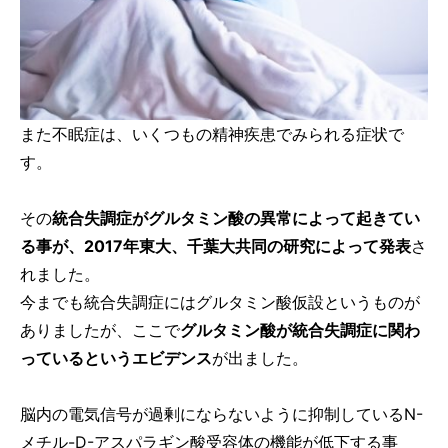
また不眠症は、いくつもの精神疾患でみられる症状で
す。
その
統合失調症がグルタミン酸の異常によって起きてい
る事が、2017年東大、千葉大共同の研究によって発表
さ
れました。
今までも統合失調症にはグルタミン酸仮設というものが
ありましたが、ここで
グルタミン酸が統合失調症に関わ
っているというエビデンス
が出ました。
脳内の電気信号が過剰にならないように抑制しているN-
メチル-D-アスパラギン酸受容体の機能が低下する事