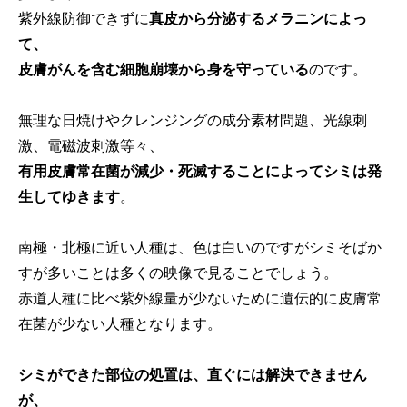
紫外線防御できずに
真皮から分泌するメラニンによっ
て、
皮膚がんを含む細胞崩壊から身を守っている
のです。
無理な日焼けやクレンジングの成分素材問題、光線刺
激、電磁波刺激等々、
有用皮膚常在菌が減少・死滅することによってシミは発
生してゆきます
。
南極・北極に近い人種は、色は白いのですがシミそばか
すが多いことは多くの映像で見ることでしょう。
赤道人種に比べ紫外線量が少ないために遺伝的に皮膚常
在菌が少ない人種となります。
シミができた部位の処置は、直ぐには解決できません
が、