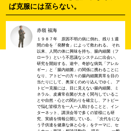
ば克服には至らない。
赤嶺 福海
１９８７年 原因不明の病に倒れ、残り１週
間の命を「発酵食」によって救われる。 それ
以来、人間の体に興味を持ち、腸内細菌（フ
ローラ）という不思議なシステムに出会い、
研究を開始する。途中、奇妙な病気「アレル
ギー」と「腸内細菌」の関係に携わることに
なり、アトピーの方々の腸内細菌異常を目の
当たりにして、奥深くのめり込んでゆく。 ア
トピー克服には、目に見えない腸内細菌、ミ
ネラル、皮膚常在菌が大きく関与しているこ
とや自然・心との関わりを確立し、アトピー
で悩む皆様方を一人一人助けることと、イン
ターネット、講演会等で多くの皆様にも研
究、実績を情報公開している。 「次代をにな
う子供達を健康な体と心を」をテーマに、セ
ミナー・面談・相談活動中。 現在 一般