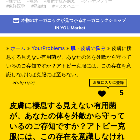
#種子法
#農薬
#遺伝子組み換え
#グルテンフリー
#東洋医学
#添加物
#マヌカハニー
本物のオーガニックが見つかるオーガニックショップ
IN YOU Market
»
ホーム
»
YourProblems
»
肌・皮膚の悩み
»
皮膚に棲
息する見えない有用菌が、あなたの体を外敵から守って
いるのご存知ですか？アトピー克服には、この存在を意
識しなければ克服には至らない。
2018/11/27
5
皮膚に棲息する見えない有用菌
が、あなたの体を外敵から守って
いるのご存知ですか？アトピー克
服には、この存在を意識しなけれ