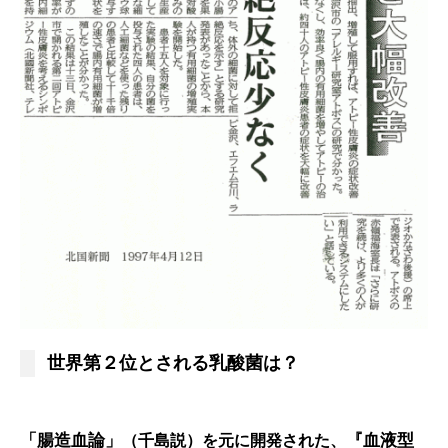
世界第２位とされる乳酸菌は？
「腸造血論」
『血液型
（千島説）を元に開発された、