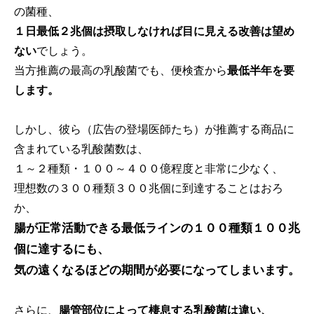
の菌種、
１日最低２兆個は摂取しなければ目に見える改善は望め
ない
でしょう。
当方推薦の最高の乳酸菌でも、便検査から
最低半年を要
します。
しかし、彼ら（広告の登場医師たち）が推薦する商品に
含まれている乳酸菌数は、
１～２種類・１００～４００億程度と非常に少なく、
理想数の３００種類３００兆個に到達することはおろ
か、
腸が正常活動できる最低ラインの１００種類１００兆
個に達するにも、
気の遠くなるほどの期間が必要になってしまいます。
さらに、
腸管部位によって棲息する乳酸菌は違い、