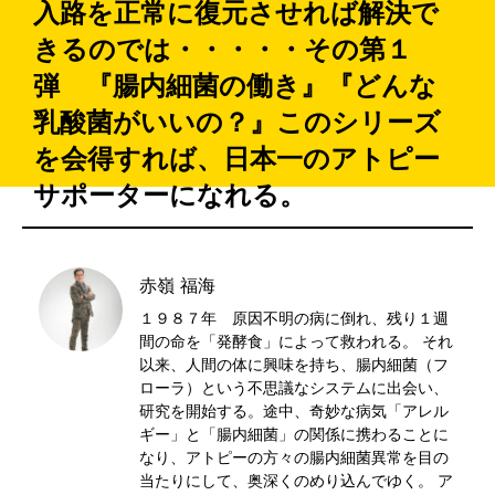
入路を正常に復元させれば解決で
きるのでは・・・・・その第１
弾 『腸内細菌の働き』『どんな
乳酸菌がいいの？』このシリーズ
を会得すれば、日本一のアトピー
サポーターになれる。
赤嶺 福海
１９８７年 原因不明の病に倒れ、残り１週
間の命を「発酵食」によって救われる。 それ
以来、人間の体に興味を持ち、腸内細菌（フ
ローラ）という不思議なシステムに出会い、
研究を開始する。途中、奇妙な病気「アレル
ギー」と「腸内細菌」の関係に携わることに
なり、アトピーの方々の腸内細菌異常を目の
当たりにして、奥深くのめり込んでゆく。 ア