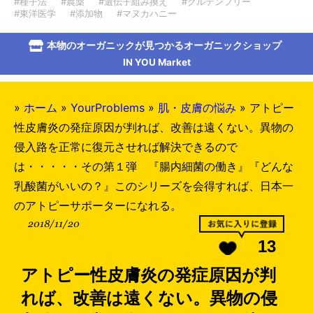
#種子法
#農薬
#遺伝子組み換え
#グルテンフリー
#東洋医学
#添加物
#マヌカハニー
本物のオーガニックが見つかるオーガニックショップ
IN YOU Market
»
ホーム
»
YourProblems
»
肌・皮膚の悩み
»
アトピー
性皮膚炎の発症原因が判れば、改善は遠くない。異物の
侵入路を正常に復元させれば解決できるので
は・・・・・その第１弾 『腸内細菌の働き』『どんな
乳酸菌がいいの？』このシリーズを会得すれば、日本一
のアトピーサポーターになれる。
2018/11/20
13
アトピー性皮膚炎の発症原因が判
れば、改善は遠くない。異物の侵