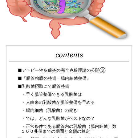
contents
■アトピー性皮膚炎の完全克服理論の公開③
■『腸管粘膜の整備＝腸内細菌整備』
■乳酸菌摂取にて腸管整備
早く腸管整備できる乳酸菌は
人由来の乳酸菌が腸管整備を早める
腸内細菌（乳酸菌）の働き
では、どんな乳酸菌がベストなの？
正常条件である腸管内の乳酸菌（腸内細菌）数
１００兆個までの期間と金額の算定