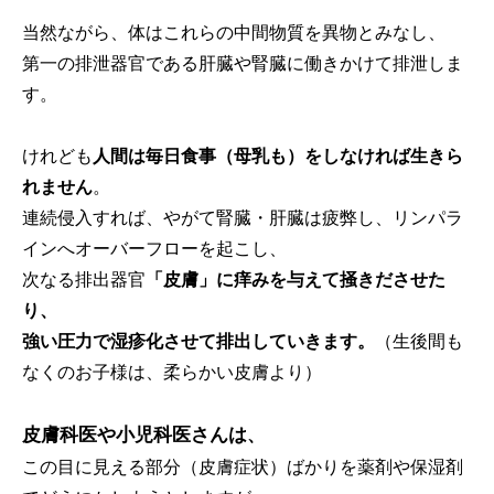
当然ながら、体はこれらの中間物質を異物とみなし、
第一の排泄器官である肝臓や腎臓に働きかけて排泄しま
す。
けれども
人間は毎日食事（母乳も）をしなければ生きら
れません
。
連続侵入すれば、やがて腎臓・肝臓は疲弊し、リンパラ
インへオーバーフローを起こし、
次なる排出器官
「皮膚」に痒みを与えて掻きださせた
り、
強い圧力で湿疹化させて排出していきます。
（生後間も
なくのお子様は、柔らかい皮膚より）
皮膚科医や小児科医さんは
、
この目に見える部分（皮膚症状）ばかりを薬剤や保湿剤