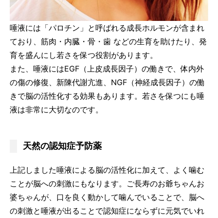
唾液には「パロチン」と呼ばれる成長ホルモンが含まれ
ており、筋肉・内臓・骨・歯 などの生育を助けたり、発
育を盛んにし若さを保つ役割があります。
また、唾液にはEGF（上皮成長因子）の働きで、体内外
の傷の修復、新陳代謝亢進、NGF（神経成長因子）の働
きで脳の活性化する効果もあります。若さを保つにも唾
液は非常に大切なのです。
天然の認知症予防薬
上記しました唾液による脳の活性化に加えて、よく噛む
ことが脳への刺激にもなります。ご長寿のお爺ちゃんお
婆ちゃんが、口を良く動かして噛んでいることで、脳へ
の刺激と唾液が出ることで認知症にならずに元気でいれ