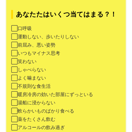
あなたたはいくつ当てはまる？！
⬜︎口呼吸
⬜︎運動しない、歩いたりしない
⬜︎前屈み、悪い姿勢
⬜︎いつもマイナス思考
⬜︎笑わない
⬜︎しゃべらない
⬜︎よく噛まない
⬜︎不規則な食生活
⬜︎暖房冷房の効いた部屋にずっといる
⬜︎湯船に浸からない
⬜︎軟らかいものばかり食べる
⬜︎薬をたくさん飲む
⬜︎アルコールの飲み過ぎ