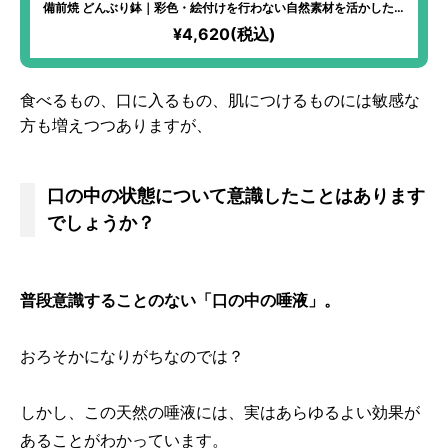
備前焼 どんぶり鉢｜彩色・絵付けを行わない自然素材を活かした焼
き物。独特の色味で、使うたびに風合いが変化！古より続く「備前
¥4,620(税込)
焼窯元六姓」直系の窯元が、代々受け継がれてきた陶技を活かして
作り上げた力作！より美味しくご飯をお召し上がりいただける丼！
食べるもの、口に入るもの、肌につけるものには敏感な
方も増えつつありますが、
口の中の状態について意識したことはあります
でしょうか？
普段意識することのない「口の中の唾液」。
おろそかになりがちなのでは？
しかし、この天然の唾液には、実はあらゆるよい効果が
あることがわかっています。