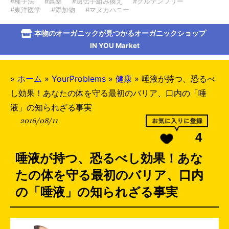
#種子法
#農薬
#遺伝子組み換え
#グルテンフリー
#東洋医学
#添加物
#マヌカハニー
本物のオーガニックが見つかるオーガニックショップ
IN YOU Market
»
ホーム
»
YourProblems
»
健康
»
唾液が持つ、恐るべ
し効果！あなたの体を守る最初のバリア、口内の「唾
液」の知られざる事実
2016/08/11
4
唾液が持つ、恐るべし効果！あな
たの体を守る最初のバリア、口内
の「唾液」の知られざる事実