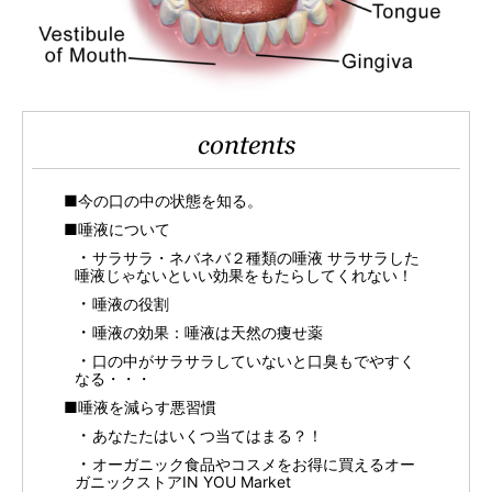
contents
■今の口の中の状態を知る。
■唾液について
サラサラ・ネバネバ２種類の唾液 サラサラした
唾液じゃないといい効果をもたらしてくれない！
唾液の役割
唾液の効果：唾液は天然の痩せ薬
口の中がサラサラしていないと口臭もでやすく
なる・・・
■唾液を減らす悪習慣
あなたたはいくつ当てはまる？！
オーガニック食品やコスメをお得に買えるオー
ガニックストアIN YOU Market