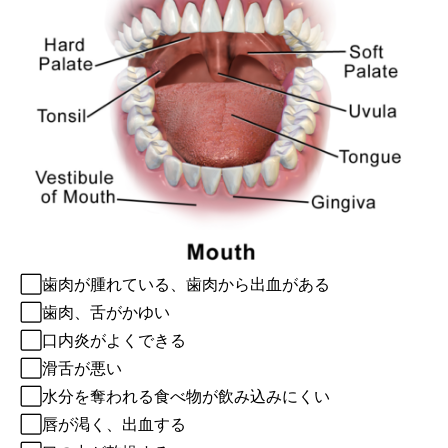
⬜︎歯肉が腫れている、歯肉から出血がある
⬜︎歯肉、舌がかゆい
⬜︎口内炎がよくできる
⬜︎滑舌が悪い
⬜︎水分を奪われる食べ物が飲み込みにくい
⬜︎唇が渇く、出血する