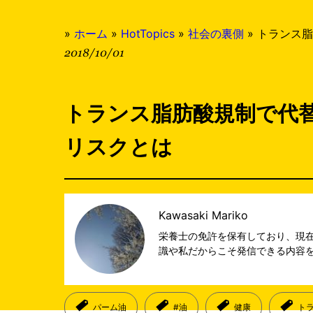
»
ホーム
»
HotTopics
»
社会の裏側
»
トランス脂
2018/10/01
トランス脂肪酸規制で代
リスクとは
Kawasaki Mariko
栄養士の免許を保有しており、現在食
識や私だからこそ発信できる内容
パーム油
#油
健康
ト