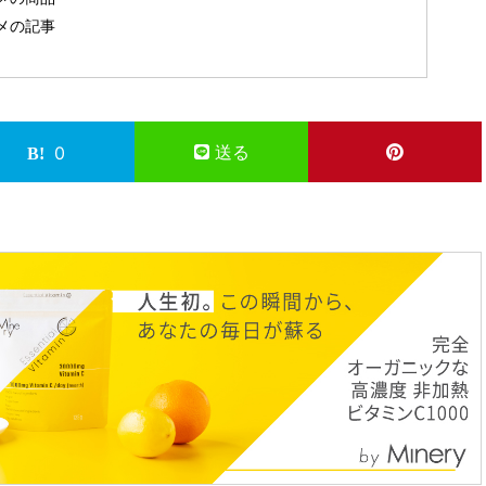
メの記事
送る
0