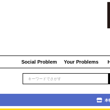
Social Problem
Your Problems
本