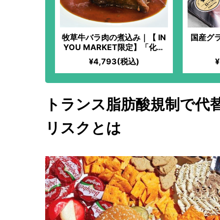
牧草牛バラ肉の煮込み｜【 IN
国産グ
YOU MARKET限定】「化学
過敏症の妻のために、美味し
¥4,793(税込)
¥
いお料理を食べさせてあげた
い」という想いから始まっ
た、全原材料オーガニックの
フレンチ料理！非常に柔らか
トランス脂肪酸規制で代
くて、旨味たっぷり！贅沢な
お肉をいただいているという
リスクとは
満足感！添加物不使用！