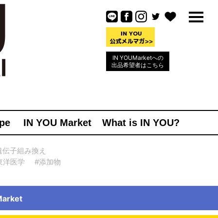
IN YOUMarketへの
出品希望者はこちら
pe
IN YOU Market
What is IN YOU?
遺伝子組み換え
東洋医学
#添加物
rket