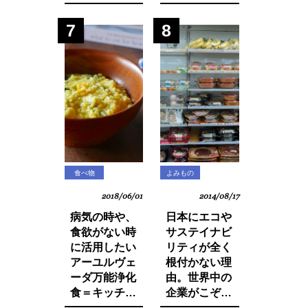
材でカラダを
せないシリア
養おう。
ルから大量の
7
8
発がん性物質
グリホサート
が検出！
食べ物
よみもの
2018/06/01
2014/08/17
病気の時や、
日本にエコや
食欲がない時
サステイナビ
に活用したい
リティが全く
アーユルヴェ
根付かない理
ーダ万能浄化
由。世界中の
食＝キッチャ
企業がこぞっ
リーの作り方
て取り組む