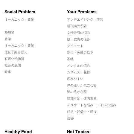
Social Problem
Your Problems
オーガニック・農業
アンチエイジング・美容
現代病の予防
添加物
女性特有の悩み
農薬
肌・皮膚の悩み
オーガニック・農業
ダイエット
遺伝子組み換え
冷え・免疫力低下
有害化学物質
不眠
社会の裏側
メンタルの悩み
時事
ムズムズ・花粉
疲れやすい
体の巡りが気になる
髪の毛が心配
野菜不足・体内毒素
デリケートな悩み・トイレの悩み
妊活・妊娠中・産後
便秘
Healthy Food
Hot Topics