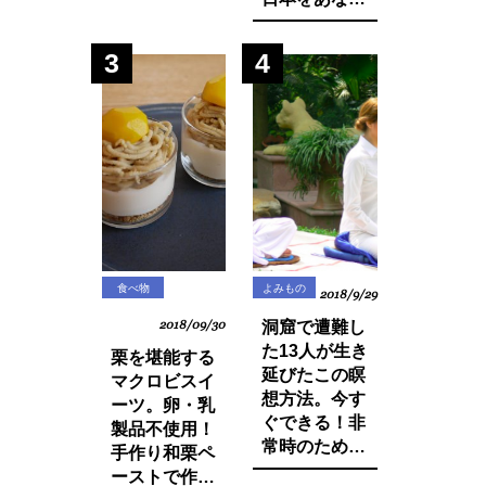
活習慣と食べ
は想像できま
物の改善・身
すか？今まで
3
4
体の変化につ
登録品種のみ
いてお話しし
禁止されてい
ます。
た種採りや脇
芽挿しが原則
禁止の方向
に・・？
食べ物
よみもの
2018/9/29
2018/09/30
洞窟で遭難し
た13人が生き
栗を堪能する
延びたこの瞑
マクロビスイ
想方法。今す
ーツ。卵・乳
ぐできる！非
製品不使用！
常時のために
手作り和栗ペ
知っておきた
ーストで作る