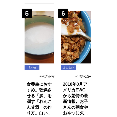
いマインド・
モンブランパ
マネージ。
フェの作り方
5
6
食べ物
よみもの
2017/09/25
2018/09/30
食養生におす
2018年8月ア
すめ。乾燥さ
メリカEWG
せる「肺」を
から驚愕の最
潤す「れんこ
新情報。お子
ん甘酒」の作
さんの朝食や
り方。白い食
おやつに欠か