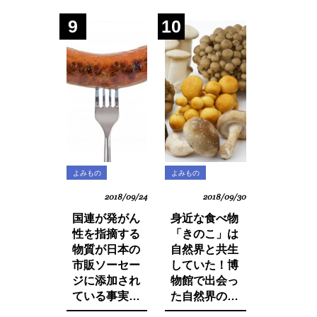
SDGsへの遅
9
10
れ。それは日
本人・日本企
業と政府の意
識の低さにあ
った！
よみもの
よみもの
2018/09/24
2018/09/30
国連が発がん
身近な食べ物
性を指摘する
「きのこ」は
物質が日本の
自然界と共生
市販ソーセー
していた！博
ジに添加され
物館で出会っ
ている事実を
た自然界の法
ご存知です
則と栄養価が