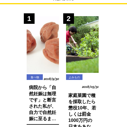
1
2
食べ物
よみもの
2018/9/30
病院から「自
2018/05/31
然妊娠は無理
家庭菜園で種
です」と断言
を採取したら
された私が、
懲役10年、若
自力で自然妊
しくは罰金
娠に至るまで
1000万円の
に実践した生
日本をあなた