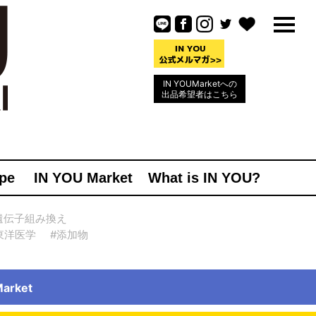
IN YOUMarketへの
出品希望者はこちら
pe
IN YOU Market
What is IN YOU?
遺伝子組み換え
東洋医学
#添加物
rket