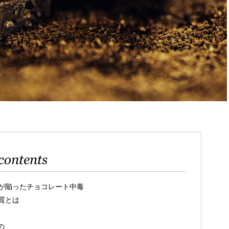
contents
私が陥ったチョコレート中毒
質とは
の