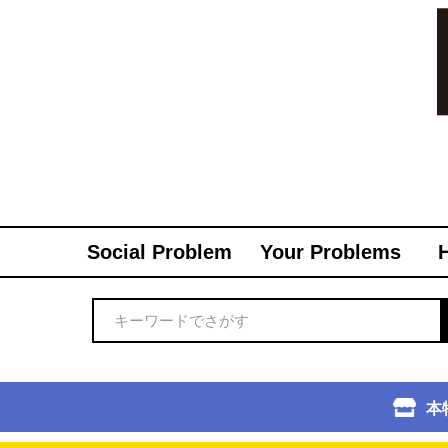
Social Problem
Your Problems
本