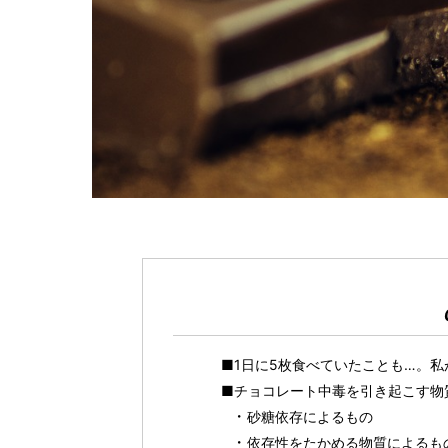
■1日に5枚食べていたことも…。
■チョコレート中毒を引き起こす物
砂糖依存によるもの
依存性をたかめる物質によるも