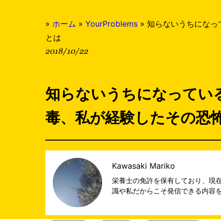
»
ホーム
»
YourProblems
»
知らないうちになっ
とは
2018/10/22
知らないうちになってい
毒、私が経験したその恐
Kawasaki Mariko
栄養士の免許を保有しており、現在食
識や私だからこそ発信できる内容