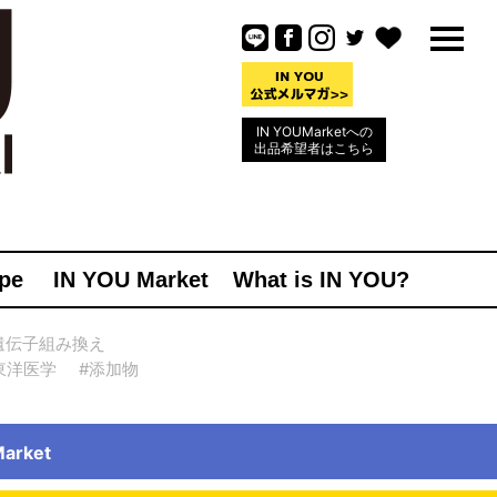
IN YOUMarketへの
出品希望者はこちら
pe
IN YOU Market
What is IN YOU?
遺伝子組み換え
東洋医学
#添加物
rket