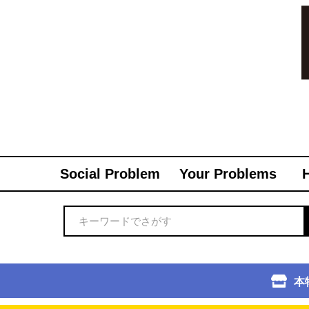
Social Problem
Your Problems
本