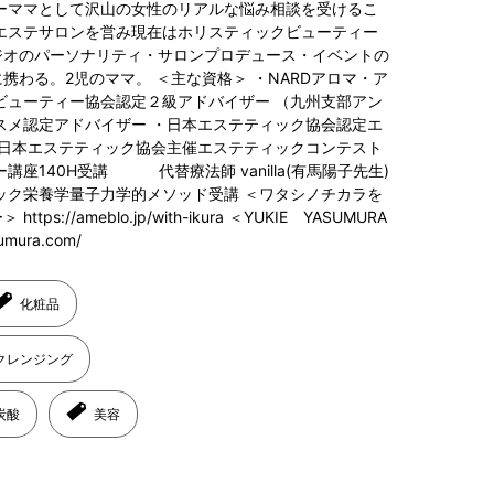
ーママとして沢山の女性のリアルな悩み相談を受けるこ
エステサロンを営み現在はホリスティックビューティー
ジオのパーソナリティ・サロンプロデュース・イベントの
携わる。2児のママ。 ＜主な資格＞ ・NARDアロマ・ア
ビューティー協会認定２級アドバイザー （九州支部アン
スメ認定アドバイザー ・日本エステティック協会認定エ
・日本エステティック協会主催エステティックコンテスト
座140H受講 代替療法師 vanilla(有馬陽子先生)
ック栄養学量子力学的メソッド受講 ＜ワタシノチカラを
://ameblo.jp/with-ikura ＜YUKIE YASUMURA
mura.com/
化粧品
クレンジング
炭酸
美容