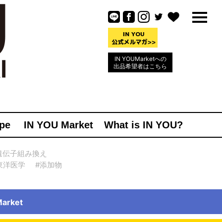
IN YOUMarketへの
出品希望者はこちら
pe
IN YOU Market
What is IN YOU?
遺伝子組み換え
東洋医学
#添加物
rket