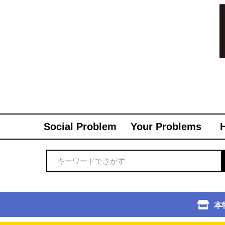
Social Problem
Your Problems
本