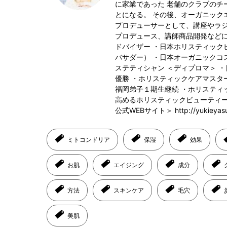
に家業であった 老舗のクラブのチ
とになる。 その後、オーガニック
プロデューサーとして、講座やラ
プロデュース、講師商品開発などに
ドバイザー ・日本ホリスティック
バサダー） ・日本オーガニックコ
ステティシャン ＜ディプロマ＞ 
優勝 ・ホリスティックケアマスター講
福岡弟子１期生継続 ・ホリスティ
高めるホリスティックビューティー＞ https
公式WEBサイト＞ http://yukieyasu
ミトコンドリア
保湿
効果
お肌
エイジング
成分
方法
スキンケア
毛穴
美肌