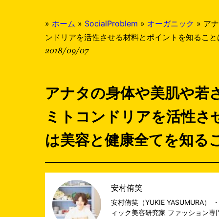
»
ホーム
»
SocialProblem
»
オーガニック
»
アナ
ンドリアを活性させる材料とポイントを知ること
2018/09/07
アナタの身体や美肌や若
ミトコンドリアを活性さ
は美容と健康全てを知る
安村侑笑
安村侑笑（YUKIE YASUMUR
ィック美容研究家 ファッション専