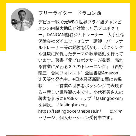
フリーライター ドラゴン西
デビュー戦で元WBＣ世界フライ級チャンピ
オンの内藤大助氏と対戦した元プロボクサ
ー。DANGAN越谷ジムトレーナー 大手生命
保険会社ダイエットセミナー講師 パーソナ
ルトレーナー等の経験を活かし、ボクシング
や健康に関係したテーマの執筆活動を行って
います。著書『元プロボクサーが発案 売れ
る営業に変わる３７のトレーニング』（西野
龍三 合同フォレスト）全国書店Amazon、
楽天等で発売中。※日本経済新聞１面にも掲
載 ～営業の世界をボクシングで表現す
る～新しい世界観の本です。小代有美さんの
著書を参考にBASEショップ『fastingboxer』
を開設。『fastingboxer』
https://fastingboxer.thebase.in/ にてマ
ッサージ、個人セッション受付中です。