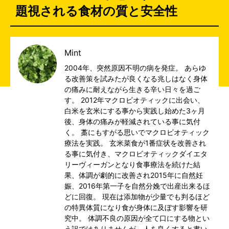
題視される食材の質と安全性
Mint
2004年、突然原因不明の病を発症。 あらゆ
る改善策を試みたが良くなる兆しはなく身体
の痛みに耐えながら生きる辛い日々を過ご
す。 2012年マクロビオティックに出会い、
白米を玄米にする事から実践し始めた3ヶ月
後、身体の痛みが軽減されている事に気付
く。 藁にもすがる思いでマクロビオティック
療法を実践。 玄米菜食が1番症状を改善され
る事に気付き、マクロビオティックダイエタ
リーヴィーガンとなり食事療法を続けた結
果、体調が劇的に改善され2015年に自然妊
娠、2016年第一子を自然分娩で出産出来るほ
どに回復。 現在は添加物が少量でも判るほど
の特異体質になり食が身体に及ぼす影響を研
究中。 体調不良の原因が全て口にする物とい
う訳ではありませんが、人を良くすると書い