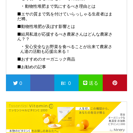
動物性堆肥まで気にするべき理由とは
■エサの質まで気を付けていらっしゃる生産者はま
だ稀。
■動物性堆肥が及ぼす影響とは
■結局私達が応援するべき農家さんはどんな農家さ
ん？？
安心安全なお野菜を食べることが出来て農家さ
ん達の活動も応援出来る！
■おすすめのオーガニック商品
■お勧めの記事
送る
0
0