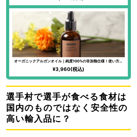
前焼窯元六姓」直系の窯元が、代々受け継がれてきた陶技を活かし
て作り上げた力作！ビールがより美味しく感じられるビールグラス
オーガニックアルガンオイル｜純度100%の非加熱仕様！使い方簡
単。抗酸化作用の高いビタミンEたっぷり。種の選別からこだわり抜
¥3,960(税込)
いたトップクラス品質。
選手村で選手が食べる食材は
国内のものではなく安全性の
高い輸入品に？