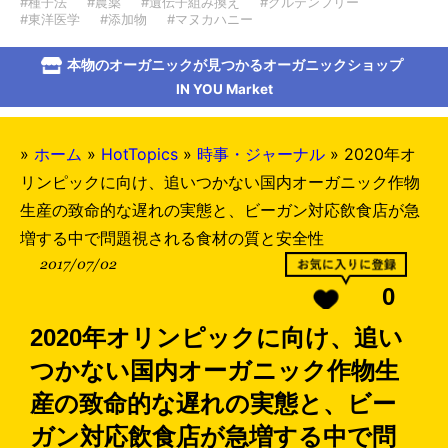
#種子法
#農薬
#遺伝子組み換え
#グルテンフリー
#東洋医学
#添加物
#マヌカハニー
本物のオーガニックが見つかるオーガニックショップ
IN YOU Market
»
ホーム
»
HotTopics
»
時事・ジャーナル
»
2020年オ
リンピックに向け、追いつかない国内オーガニック作物
生産の致命的な遅れの実態と、ビーガン対応飲食店が急
増する中で問題視される食材の質と安全性
2017/07/02
0
2020年オリンピックに向け、追い
つかない国内オーガニック作物生
産の致命的な遅れの実態と、ビー
ガン対応飲食店が急増する中で問