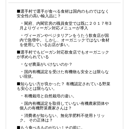
■選手村で選手が食べる食材は国内のものではなく
安全性の高い輸入品に？
閣府、内閣官房の職員食堂では既に２０１７年3
月よりヴィーガン対応メニューが導入
ヴィーガンやベジタリアンをうたう飲食店が国
内で急増中。 しかし、オーガニックではない食材
を使用しているお店が多い。
■選手村でもビーガン対応飲食店でもオーガニック
が求められている
なぜ農薬がいけないのか？
国内有機認定を受けた有機物も安全とは限らな
い現状。
■知らない方が良かった？ 有機認定されている野菜
も安心とは限らない。
有機栽培と自然栽培の違い。
国内有機認定を取得していない有機農家団体や
個人の有機野菜農家さんは？
消費者が知らない、無化学肥料不使用トリッ
ク。 その正体は？
■もう食べるものがない！その前に。