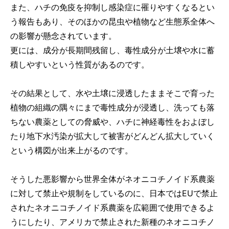
また、ハチの免疫を抑制し感染症に罹りやすくなるとい
う報告もあり、そのほかの昆虫や植物など生態系全体へ
の影響が懸念されています。
更には、成分が長期間残留し、毒性成分が土壌や水に蓄
積しやすいという性質があるのです。
その結果として、水や土壌に浸透したままそこで育った
植物の組織の隅々にまで毒性成分が浸透し、洗っても落
ちない農薬としての脅威や、ハチに神経毒性をおよぼし
たり地下水汚染が拡大して被害がどんどん拡大していく
という構図が出来上がるのです。
そうした悪影響から世界全体がネオニコチノイド系農薬
に対して禁止や規制をしているのに、日本ではEUで禁止
されたネオニコチノイド系農薬を広範囲で使用できるよ
うにしたり、アメリカで禁止された新種のネオニコチノ