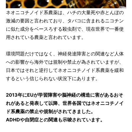
ネオニコチノイド系農薬は、ハチの大量死や赤とんぼの
激減の要因と言われており、タバコに含まれるニコチン
に似た成分をベースろする殺虫剤で、現在世界で一番使
用されている農薬と言われています。
環境問題だけではなく、神経発達障害との関連など人体
への影響から海外では規制や禁止が為されていますが、
日本ではそれと逆行してネオニコチノイド系農薬を緩和
するという信じられない状況下にあります。
2013年にEUが学習障害や脳神経の構造に害があるおそ
れがあると発表して以降、世界各国ではネオニコチノイ
ド系農薬の禁止や規制がされてきました。
ADHDや自閉症との関連も示唆されています。