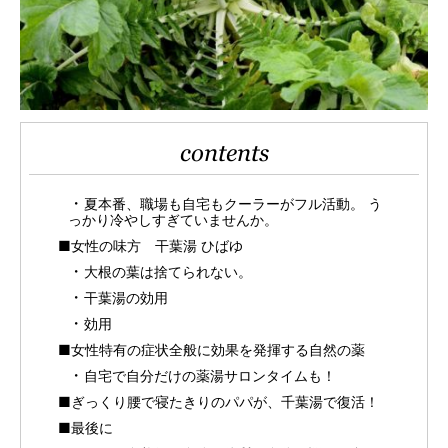
contents
夏本番、職場も自宅もクーラーがフル活動。 う
っかり冷やしすぎていませんか。
■女性の味方 干葉湯 ひばゆ
大根の葉は捨てられない。
干葉湯の効用
効用
■女性特有の症状全般に効果を発揮する自然の薬
自宅で自分だけの薬湯サロンタイムも！
■ぎっくり腰で寝たきりのパパが、千葉湯で復活！
■最後に