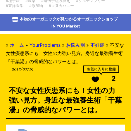
#種子法
#農薬
#遺伝子組み換え
#グルテンフリー
#東洋医学
#添加物
#マヌカハニー
本物のオーガニックが見つかるオーガニックショップ
IN YOU Market
»
ホーム
»
YourProblems
»
お悩み別
»
不妊症
»
不安な
女性疾患系にも！女性の力強い見方。身近な最強養生術
「干葉湯」の脅威的なパワーとは。
2017/07/19
2
不安な女性疾患系にも！女性の力
強い見方。身近な最強養生術「干葉
湯」の脅威的なパワーとは。