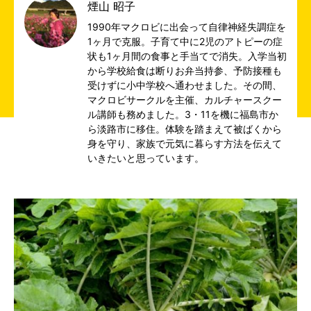
煙山 昭子
1990年マクロビに出会って自律神経失調症を
1ヶ月で克服。子育て中に2児のアトピーの症
状も1ヶ月間の食事と手当てで消失。入学当初
から学校給食は断りお弁当持参、予防接種も
受けずに小中学校へ通わせました。その間、
マクロビサークルを主催、カルチャースクー
ル講師も務めました。3・11を機に福島市か
ら淡路市に移住。体験を踏まえて被ばくから
身を守り、家族で元気に暮らす方法を伝えて
いきたいと思っています。