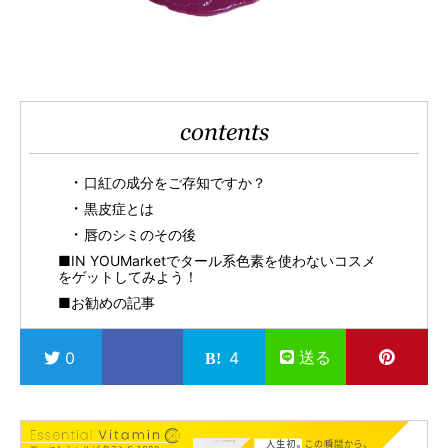
contents
口紅の成分をご存知ですか？
黒皮症とは
唇のシミのその後
■IN YOUMarketでタール系色素を使わないコスメ
をゲットしてみよう！
■お勧めの記事
送る
0
4