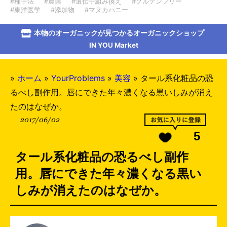
#種子法
#農薬
#遺伝子組み換え
#グルテンフリー
#東洋医学
#添加物
#マヌカハニー
本物のオーガニックが見つかるオーガニックショップ
IN YOU Market
»
ホーム
»
YourProblems
»
美容
»
タール系化粧品の恐
るべし副作用。唇にできた年々濃くなる黒いしみが消え
たのはなぜか。
2017/06/02
5
タール系化粧品の恐るべし副作
用。唇にできた年々濃くなる黒い
しみが消えたのはなぜか。