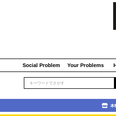
Social Problem
Your Problems
本