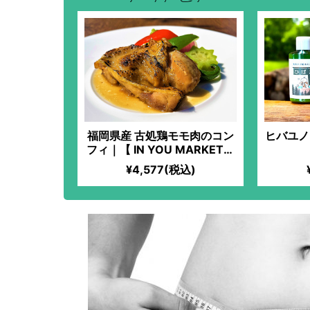
福岡県産 古処鶏モモ肉のコン
ヒバユノモ
フィ｜【 IN YOU MARKET限
定】「化学過敏症の妻のため
¥4,577(税込)
に、美味しいお料理を食べさ
せてあげたい」という想いか
ら始まった、全原材料オーガ
ニックのフレンチ料理！塩加
減が絶妙！ワインのお供にも
最適な美味しいコンフィの完
成！