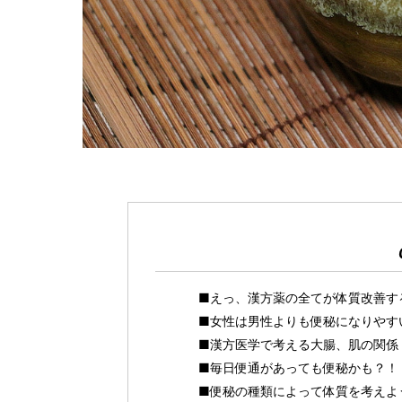
■えっ、漢方薬の全てが体質改善す
■女性は男性よりも便秘になりやす
■漢方医学で考える大腸、肌の関係
■毎日便通があっても便秘かも？！
■便秘の種類によって体質を考えよ