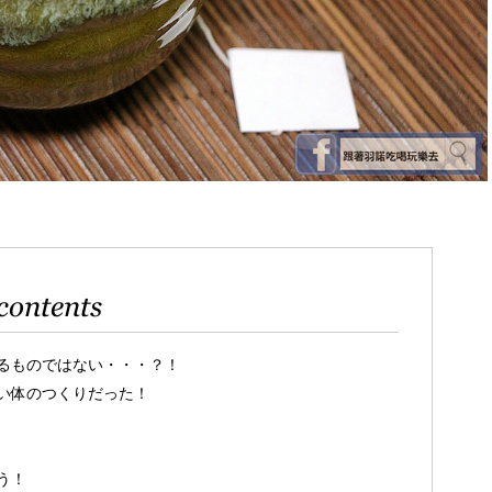
contents
るものではない・・・？！
い体のつくりだった！
う！