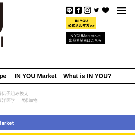
IN YOUMarketへの
出品希望者はこちら
pe
IN YOU Market
What is IN YOU?
遺伝子組み換え
東洋医学
#添加物
rket