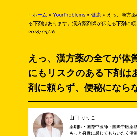
»
ホーム
»
YourProblems
»
健康
»
えっ、漢方薬
る下剤はあります。漢方薬剤師が伝える下剤に頼
2018/03/16
えっ、漢方薬の全てが体
にもリスクのある下剤は
剤に頼らず、便秘になら
山口 りりこ
薬剤師・国際中医師・国際中医薬膳
もっと身近に感じてもらいたく活動。