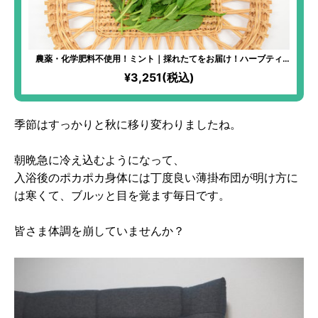
農薬・化学肥料不使用！ミント｜採れたてをお届け！ハーブティ
ー、料理、入浴剤など活用度大！フレッシュなミントならではの爽
¥3,251(税込)
やかな香りが楽しめる！
季節はすっかりと秋に移り変わりましたね。
朝晩急に冷え込むようになって、
入浴後のポカポカ身体には丁度良い薄掛布団が明け方に
は寒くて、ブルッと目を覚ます毎日です。
皆さま体調を崩していませんか？