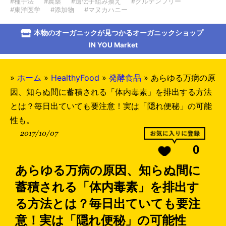
#種子法
#農薬
#遺伝子組み換え
#グルテンフリー
#東洋医学
#添加物
#マヌカハニー
本物のオーガニックが見つかるオーガニックショップ
IN YOU Market
»
ホーム
»
HealthyFood
»
発酵食品
»
あらゆる万病の原
因、知らぬ間に蓄積される「体内毒素」を排出する方法
とは？毎日出ていても要注意！実は「隠れ便秘」の可能
性も。
2017/10/07
0
あらゆる万病の原因、知らぬ間に
蓄積される「体内毒素」を排出す
る方法とは？毎日出ていても要注
意！実は「隠れ便秘」の可能性