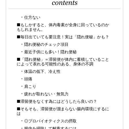
contents
仕方ない
■もしかすると、体内毒素が全身に回っているのか
もしれません。
■毎日出ていても要注意！実は「隠れ便秘」かも？
隠れ便秘のチェック項目
最近子供にも多い！隠れ便秘
■「隠れ便秘」＝滞留便が体内に蓄積していること
によって表れる可能性のある、身体の不調
体温の低下、冷え性
頭痛
肩こり
疲れが取れない・無気力
■滞留便をなくす為にはどうしたら良いの？
■そもそも、滞留便が溜まらない腸内環境にするに
は
◎プロバイオティクスの摂取
腸内を掃除して解毒するには