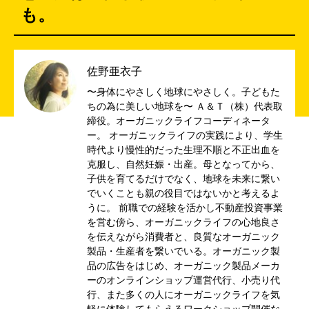
も。
佐野亜衣子
〜身体にやさしく地球にやさしく。子どもた
ちの為に美しい地球を〜 Ａ＆Ｔ（株）代表取
締役。オーガニックライフコーディネータ
ー。 オーガニックライフの実践により、学生
時代より慢性的だった生理不順と不正出血を
克服し、自然妊娠・出産。母となってから、
子供を育てるだけでなく、地球を未来に繋い
でいくことも親の役目ではないかと考えるよ
うに。 前職での経験を活かし不動産投資事業
を営む傍ら、オーガニックライフの心地良さ
を伝えながら消費者と、良質なオーガニック
製品・生産者を繋いでいる。オーガニック製
品の広告をはじめ、オーガニック製品メーカ
ーのオンラインショップ運営代行、小売り代
行、また多くの人にオーガニックライフを気
軽に体験してもらえるワークショップ開催な