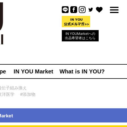
IN YOUMarketへの
出品希望者はこちら
pe
IN YOU Market
What is IN YOU?
遺伝子組み換え
東洋医学
#添加物
rket