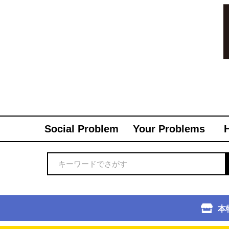
Social Problem
Your Problems
本