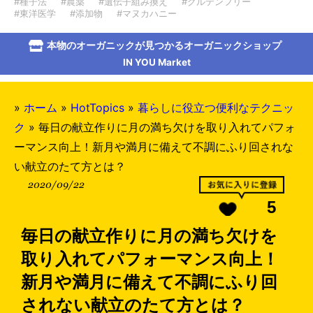
#種子法
#農薬
#遺伝子組み換え
#グルテンフリー
#東洋医学
#添加物
#マヌカハニー
本物のオーガニックが見つかるオーガニックショップ
IN YOU Market
»
ホーム
»
HotTopics
»
暮らしに役立つ便利なテクニッ
ク
»
毎日の献立作りに月の満ち欠けを取り入れてパフォ
ーマンス向上！新月や満月に備えて不調にふり回されな
い献立のたて方とは？
2020/09/22
5
毎日の献立作りに月の満ち欠けを
取り入れてパフォーマンス向上！
新月や満月に備えて不調にふり回
されない献立のたて方とは？