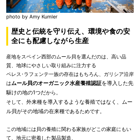
photo by Amy Kumler
歴史と伝統を守り伝え、環境や食の安
全にも配慮しながら生産
産地をスペイン西部のムール貝を選んだのは、高い品
質、地球にやさしい取り組みに注力する
ペレス･ラフェンテ一族の存在はもちろん、ガリシア沿岸
ムール貝のオーガニック水産養殖認証
を導入した先
は
駆けの地の1つだ
から。
外来種を導入するような養殖ではなく、ムー
そして、
ル貝がその地域の在来種
であるためです。
この地域には貝の養殖に関わる家族がどこの家庭にもい
て、地元に密着した製品製造、