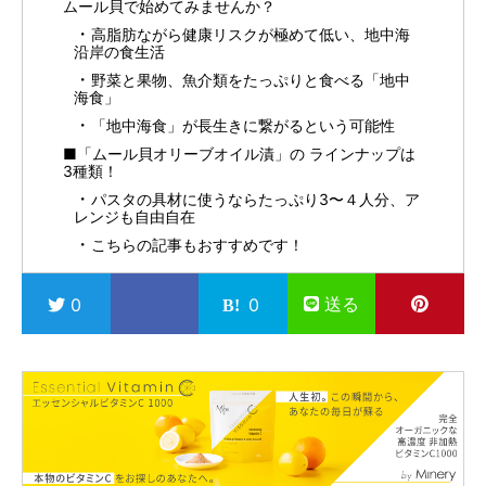
ムール貝で始めてみませんか？
高脂肪ながら健康リスクが極めて低い、地中海
沿岸の食生活
野菜と果物、魚介類をたっぷりと食べる「地中
海食」
「地中海食」が長生きに繋がるという可能性
■「ムール貝オリーブオイル漬」の ラインナップは
3種類！
パスタの具材に使うならたっぷり3〜４人分、ア
レンジも自由自在
こちらの記事もおすすめです！
送る
0
0