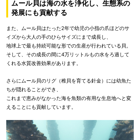
ムール貝は海の水を浄化し、生態系の
発展にも貢献する
また、ムール貝はたった2年で幼児の小指の爪ほどのサ
イズから大人の手のひらサイズにまで成長し、
地球上で最も持続可能な形での生産が行われている貝。
そして、その成長の間に4万リットルもの水をろ過して
くれる水質改善効果があります。
さらにムール貝のリグ（稚貝を育てる針金）には幼魚た
ちが隠れることができ、
これまで恵みがなかった海を魚類の有用な生息地へと変
えることにも貢献しています。