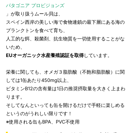
パタゴニア プロビジョンズ
」が取り扱うムール貝は、
スペイン西岸の美しい海で食物連鎖の最下層にある海の
プランクトンを食べて育ち、
人工的な餌、殺菌剤、抗生物質を一切使用することがな
いため、
EUオーガニック水産養殖認証を取得
しています。
栄養に関しても、オメガ３脂肪酸（不飽和脂肪酸）に関
しては1缶あたり450mg以上、
ビタミンB12の含有量は1日の推奨摂取量を大きく上まわ
ります。
そしてなんといっても缶を開けるだけで手軽に楽しめる
というのがうれしい限りです！
※使用される缶もBPA、PVC不使用