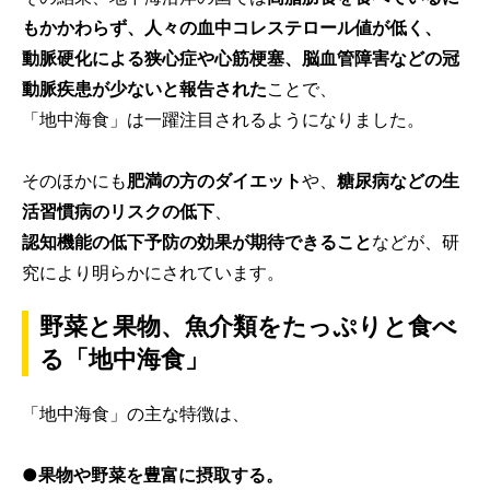
もかかわらず、人々の血中コレステロール値が低く、
動脈硬化による狭心症や心筋梗塞、脳血管障害などの冠
動脈疾患が少ないと報告された
ことで、
「地中海食」は一躍注目されるようになりました。
そのほかにも
肥満の方のダイエット
や、
糖尿病などの生
活習慣病のリスクの低下
、
認知機能の低下予防の効果が期待できること
などが、研
究により明らかにされています。
野菜と果物、魚介類をたっぷりと食べ
る「地中海食」
「地中海食」の主な特徴は、
●果物や野菜を豊富に摂取する。