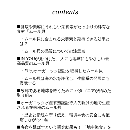
contents
■健康や美容にうれしい栄養素がたっぷりの稀有な
食材「ムール貝」
ムール貝に含まれる栄養素と期待できる効果と
は？
ムール貝の品質についての注意点
■IN YOUが見つけた、 人にも地球にもやさしい最
高品質のムール貝
EUのオーガニック認証を取得したムール貝
ムール貝は海の水を浄化し、生態系の発展にも
貢献する
■故郷である地球を救うために パタゴニアが始めた
取り組み
■オーガニック水産養殖認証導入先駆けの地で生産
される在来種のムール貝
歴史と伝統を守り伝え、環境や食の安全にも配
慮しながら生産
■寿命を延ばすという研究結果も！ 「地中海食」を