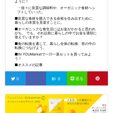
ように！
徐々に良質な調味料や、オーガニック食材へシ
フトしていった。
■良質な食材を購入できる余裕を生み出すために、
暮らしの本質を見直すことに。
■オーガニックな食生活にはお金がかかると思われ
がち。 でも、それ以前に暮らしの中でお金を適切に
使えていますか？
■食の転換を通じて、暮らし全体の転換、世の中の
転換につなげよう。
■IN YOUMarketで一汁一菜セットを買ってみよ
う！
■オススメの記事
送る
0
0