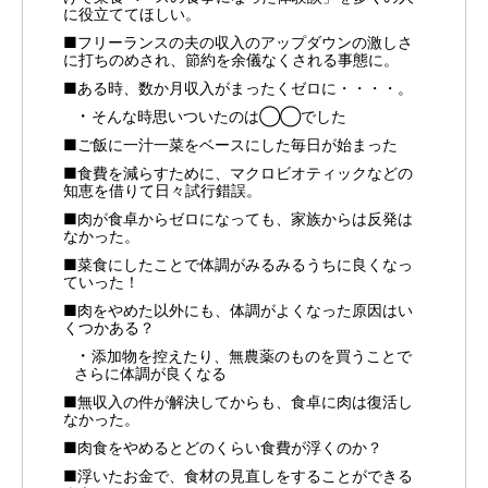
に役立ててほしい。
■フリーランスの夫の収入のアップダウンの激しさ
に打ちのめされ、節約を余儀なくされる事態に。
■ある時、数か月収入がまったくゼロに・・・・。
そんな時思いついたのは◯◯でした
■ご飯に一汁一菜をベースにした毎日が始まった
■食費を減らすために、マクロビオティックなどの
知恵を借りて日々試行錯誤。
■肉が食卓からゼロになっても、家族からは反発は
なかった。
■菜食にしたことで体調がみるみるうちに良くなっ
ていった！
■肉をやめた以外にも、体調がよくなった原因はい
くつかある？
添加物を控えたり、無農薬のものを買うことで
さらに体調が良くなる
■無収入の件が解決してからも、食卓に肉は復活し
なかった。
■肉食をやめるとどのくらい食費が浮くのか？
■浮いたお金で、食材の見直しをすることができる