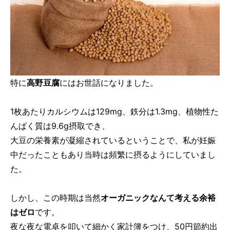
特に
高野豆腐
にはお世話になりました。
1枚あたりカルシウムは129mg、鉄分は1.3mg、植物性た
んぱく質は9.6g摂取でき、
大豆の栄養素が凝縮されているということで、私が妊娠
中だったこともあり当時は頻繁に摂るようにしていまし
た。
しかし、この時期は当然
オーガニックなんて考える余裕
はゼロ
です。
夜な夜な電卓を叩いて細かく家計簿をつけ、50円節約出