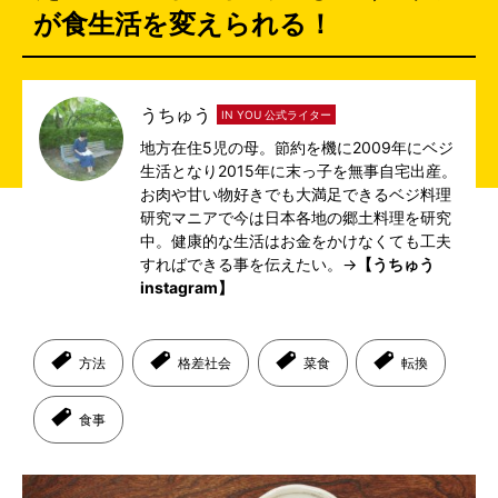
が食生活を変えられる！
うちゅう
IN YOU 公式ライター
地方在住5児の母。節約を機に2009年にベジ
生活となり2015年に末っ子を無事自宅出産。
お肉や甘い物好きでも大満足できるベジ料理
研究マニアで今は日本各地の郷土料理を研究
中。健康的な生活はお金をかけなくても工夫
すればできる事を伝えたい。→
【うちゅう
instagram】
方法
格差社会
菜食
転換
食事