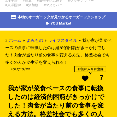
#種子法
#農薬
#遺伝子組み換え
#グルテンフリー
#東洋医学
#添加物
#マヌカハニー
本物のオーガニックが見つかるオーガニックショップ
IN YOU Market
»
ホーム
»
よみもの
»
ライフスタイル
»
我が家が菜食ベ
ースの食事に転換したのは経済的困窮がきっかけでし
た！肉食が当たり前の食事を変える方法。格差社会でも
多くの人が食生活を変えられる！
2017/10/22
7
我が家が菜食ベースの食事に転換
したのは経済的困窮がきっかけで
した！肉食が当たり前の食事を変
える方法。格差社会でも多くの人