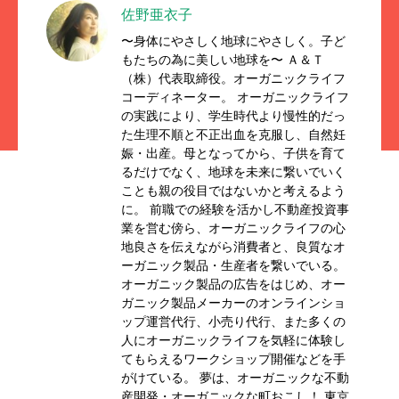
佐野亜衣子
〜身体にやさしく地球にやさしく。子ど
もたちの為に美しい地球を〜 Ａ＆Ｔ
（株）代表取締役。オーガニックライフ
コーディネーター。 オーガニックライフ
の実践により、学生時代より慢性的だっ
た生理不順と不正出血を克服し、自然妊
娠・出産。母となってから、子供を育て
るだけでなく、地球を未来に繋いでいく
ことも親の役目ではないかと考えるよう
に。 前職での経験を活かし不動産投資事
業を営む傍ら、オーガニックライフの心
地良さを伝えながら消費者と、良質なオ
ーガニック製品・生産者を繋いでいる。
オーガニック製品の広告をはじめ、オー
ガニック製品メーカーのオンラインショ
ップ運営代行、小売り代行、また多くの
人にオーガニックライフを気軽に体験し
てもらえるワークショップ開催などを手
がけている。 夢は、オーガニックな不動
産開発・オーガニックな町おこし！ 東京