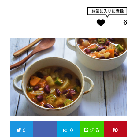
6
送る
0
0