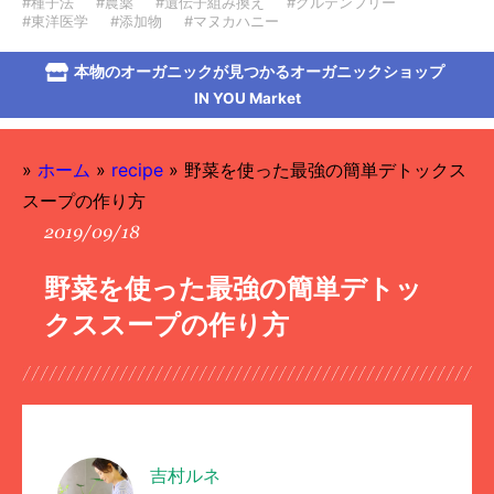
#種子法
#農薬
#遺伝子組み換え
#グルテンフリー
#東洋医学
#添加物
#マヌカハニー
本物のオーガニックが見つかるオーガニックショップ
IN YOU Market
»
ホーム
»
recipe
»
野菜を使った最強の簡単デトックス
スープの作り方
2019/09/18
野菜を使った最強の簡単デトッ
クススープの作り方
吉村ルネ