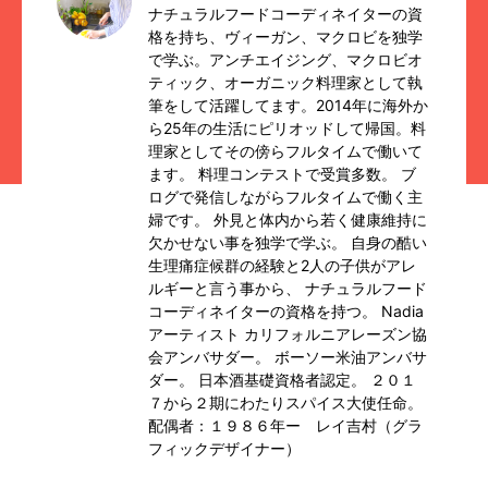
ナチュラルフードコーディネイターの資
格を持ち、ヴィーガン、マクロビを独学
で学ぶ。アンチエイジング、マクロビオ
ティック、オーガニック料理家として執
筆をして活躍してます。2014年に海外か
ら25年の生活にピリオッドして帰国。料
理家としてその傍らフルタイムで働いて
ます。 料理コンテストで受賞多数。 ブ
ログで発信しながらフルタイムで働く主
婦です。 外見と体内から若く健康維持に
欠かせない事を独学で学ぶ。 自身の酷い
生理痛症候群の経験と2人の子供がアレ
ルギーと言う事から、 ナチュラルフード
コーディネイターの資格を持つ。 Nadia
アーティスト カリフォルニアレーズン協
会アンバサダー。 ボーソー米油アンバサ
ダー。 日本酒基礎資格者認定。 ２０１
７から２期にわたりスパイス大使任命。
配偶者：１９８６年ー レイ吉村（グラ
フィックデザイナー）