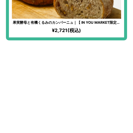
果実酵母と有機くるみのカンパーニュ｜【 IN YOU MARKET限定】
化学物質過敏症の方も安心して食べられるパンを！全原材料有機！
¥2,721(税込)
湧き水「景勝清水」と高価ななずなの塩を使用するほどのこだわり
ぶり！季節の果実を使った、自家製果実酵母を使用！