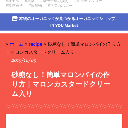
#種子法
#農薬
#遺伝子組み換え
#グルテンフリー
#東洋医学
#添加物
#マヌカハニー
本物のオーガニックが見つかるオーガニックショップ
IN YOU Market
»
ホーム
»
recipe
»
砂糖なし！簡単マロンパイの作り方
｜マロンカスタードクリーム入り
2019/10/09
砂糖なし！簡単マロンパイの作
り方｜マロンカスタードクリー
ム入り