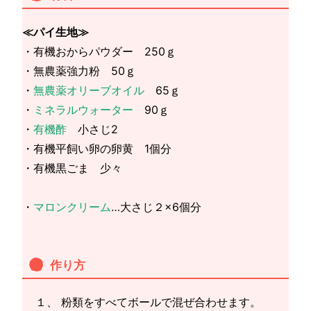
≪パイ生地≫
・有機おからパウダー 250ｇ
・無農薬強力粉 50ｇ
・
無農薬オリーブオイル
65ｇ
・
ミネラルウォーター
90ｇ
・
有機酢
小さじ2
・有機平飼い卵の卵黄 1個分
・有機黒ごま 少々
・
マロンクリーム
…大さじ２×6個分
作り方
１、 粉類をすべてボールで混ぜ合わせます。