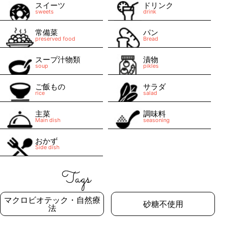
スイーツ
ドリンク
sweets
drink
常備菜
パン
preserved food
Bread
スープ汁物類
漬物
soup
pikles
ご飯もの
サラダ
rice
salad
主菜
調味料
Main dish
seasoning
おかず
Side dish
マクロビオテック・自然療
砂糖不使用
法