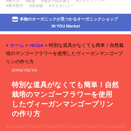
#種子法
#農薬
#遺伝子組み換え
#グルテンフリー
#東洋医学
#添加物
#マヌカハニー
本物のオーガニックが見つかるオーガニックショップ
IN YOU Market
»
ホーム
»
recipe
»
特別な道具がなくても簡単！自然栽
培のマンゴーフラワーを使用したヴィーガンマンゴープ
リンの作り方
2019/02/01
特別な道具がなくても簡単！自然
栽培のマンゴーフラワーを使用
したヴィーガンマンゴープリン
の作り方