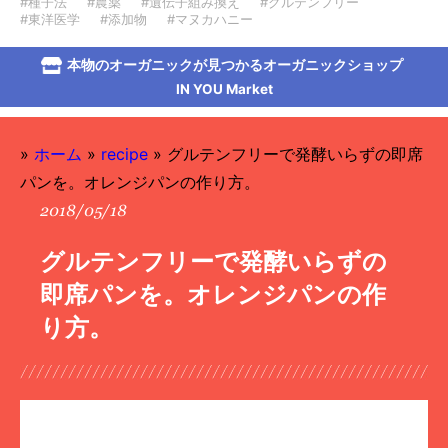
#種子法
#農薬
#遺伝子組み換え
#グルテンフリー
#東洋医学
#添加物
#マヌカハニー
本物のオーガニックが見つかるオーガニックショップ
IN YOU Market
»
ホーム
»
recipe
»
グルテンフリーで発酵いらずの即席
パンを。オレンジパンの作り方。
2018/05/18
グルテンフリーで発酵いらずの
即席パンを。オレンジパンの作
り方。