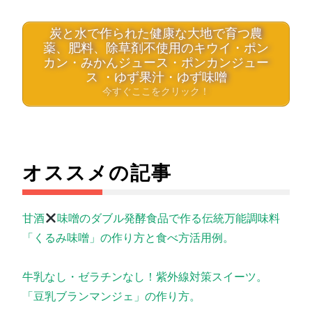
炭と水で作られた健康な大地で育つ農
薬、肥料、除草剤不使用のキウイ・ポン
カン・みかんジュース・ポンカンジュー
ス ・ゆず果汁・ゆず味噌
今すぐここをクリック！
オススメの記事
甘酒
味噌のダブル発酵食品で作る伝統万能調味料
「くるみ味噌」の作り方と食べ方活用例。
牛乳なし・ゼラチンなし！紫外線対策スイーツ。
「豆乳ブランマンジェ」の作り方。