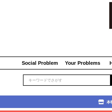
Social Problem
Your Problems
本