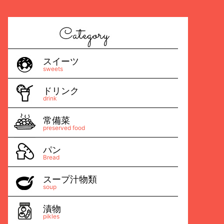
スイーツ
sweets
ドリンク
drink
常備菜
preserved food
パン
Bread
スープ汁物類
soup
漬物
pikles