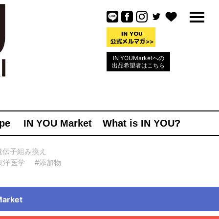
IN YOUMarketへの
出品希望者はこちら
pe
IN YOU Market
What is IN YOU?
遺伝子組み換え
東洋医学
#添加物
rket