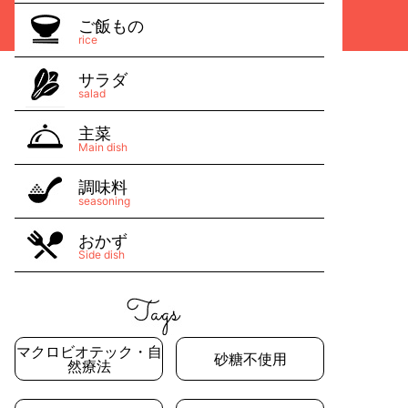
ご飯もの
rice
サラダ
salad
主菜
Main dish
調味料
seasoning
おかず
Side dish
マクロビオテック・自
砂糖不使用
然療法