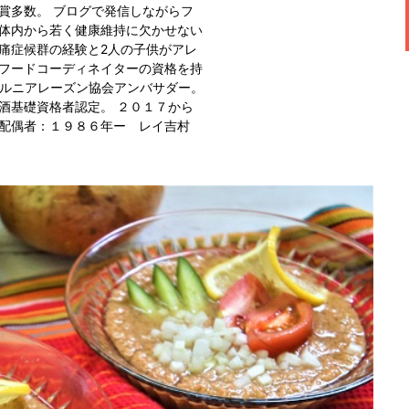
賞多数。 ブログで発信しながらフ
と体内から若く健康維持に欠かせない
痛症候群の経験と2人の子供がアレ
ルフードコーディネイターの資格を持
フォルニアレーズン協会アンバサダー。
酒基礎資格者認定。 ２０１７から
 配偶者：１９８６年ー レイ吉村