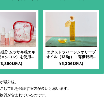
成分 ムラサキ根エキ
エクストラバージンオリーブ
根＝シコン）を使用し
オイル（135g）｜有機栽培オ
スキンケアセット
リーブ100%｜冷凍搾油で鮮度
¥3,850(税込)
¥5,306(税込)
バツグン！生食にピッタリな
甘い味わいのアルベキーナ種
使用！エグみなしですーっと
飲める「オリーブのジュー
が紫外線。
ス」！
さして肌を保護する方が多いと思います。
物質が含まれているのです。