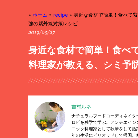
»
ホーム
»
recipe
»
身近な食材で簡単！食べて紫
強の紫外線対策レシピ
2019/05/27
身近な食材で簡単！食べ
料理家が教える、シミ予
吉村ルネ
ナチュラルフードコーディネイタ
ロビを独学で学ぶ。アンチエイジ
ニック料理家として執筆をして活躍
年の生活にピリオッドして帰国。