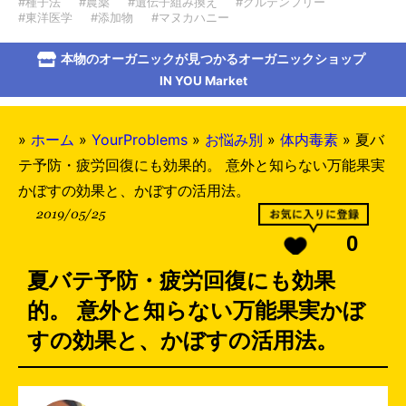
#種子法
#農薬
#遺伝子組み換え
#グルテンフリー
#東洋医学
#添加物
#マヌカハニー
本物のオーガニックが見つかるオーガニックショップ
IN YOU Market
»
ホーム
»
YourProblems
»
お悩み別
»
体内毒素
»
夏バ
テ予防・疲労回復にも効果的。 意外と知らない万能果実
かぼすの効果と、かぼすの活用法。
2019/05/25
0
夏バテ予防・疲労回復にも効果
的。 意外と知らない万能果実かぼ
すの効果と、かぼすの活用法。