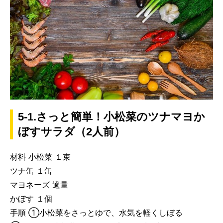
5-1.さっと簡単！小松菜のツナマヨか
ぼすサラダ（2人前）
材料 小松菜 １束
ツナ缶 １缶
マヨネーズ 適量
かぼす １個
手順 ①小松菜をさっとゆで、水気を軽くしぼる