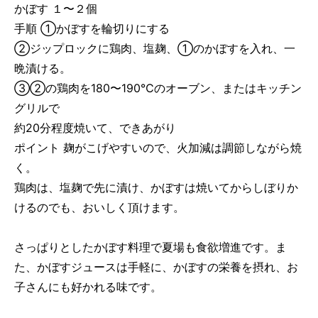
かぼす １〜２個
手順 ①かぼすを輪切りにする
②ジップロックに鶏肉、塩麹、①のかぼすを入れ、一
晩漬ける。
③②の鶏肉を180〜190℃のオーブン、またはキッチン
グリルで
約20分程度焼いて、できあがり
ポイント 麹がこげやすいので、火加減は調節しながら焼
く。
鶏肉は、塩麹で先に漬け、かぼすは焼いてからしぼりか
けるのでも、おいしく頂けます。
さっぱりとしたかぼす料理で夏場も食欲増進です。ま
た、かぼすジュースは手軽に、かぼすの栄養を摂れ、お
子さんにも好かれる味です。