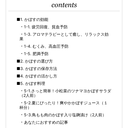
contents
■1. かぼすの効能
1-1. 疲労回復、貧血予防
1-3. アロマテラピーとして癒し、リラックス効
果
1-4. むくみ、高血圧予防
1-5. 肥満予防
■2. かぼすの選び方
■3. かぼすの保存方法
■4. かぼすの活かし方
■5. かぼす料理
5-1.さっと簡単！小松菜のツナマヨかぼすサラダ
（2人前）
5-2.夏にぴったり！爽やかかぼすジュース（１
杯分）
5-3.鳥もも肉のかぼす入り塩麹漬け（2人前）
あなたにおすすめの記事