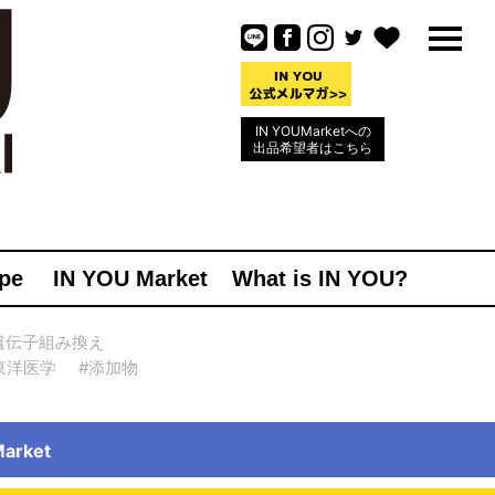
IN YOUMarketへの
出品希望者はこちら
pe
IN YOU Market
What is IN YOU?
遺伝子組み換え
東洋医学
#添加物
rket