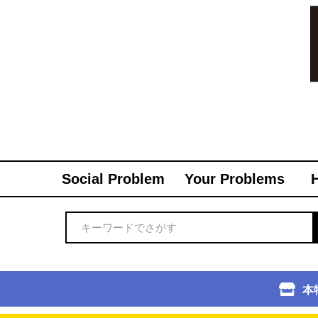
Social Problem
Your Problems
本