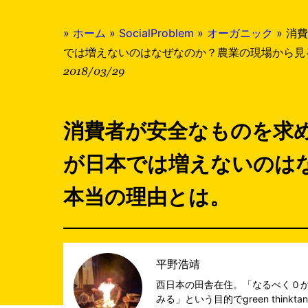
»
ホーム
»
SocialProblem
»
オーガニック
»
消費
では増えないのはなぜなのか？農業の現場から見
2018/03/29
消費者が安全なものを求
が日本では増えないのは
本当の理由とは。
平野浩靖
西日本の田舎在住。「なるべく０
みる」という目的でgreen thi