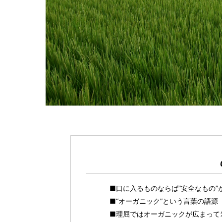
■口に入るものならば”安全なもの
■“オーガニック”という言葉の語源
■理屈ではオーガニックが広まって