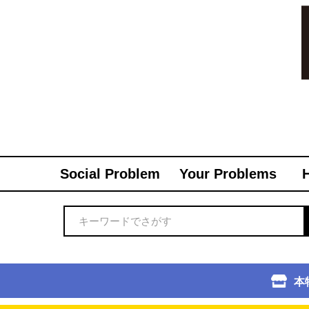
Social Problem
Your Problems
本