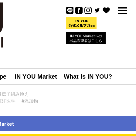
IN YOUMarketへの
出品希望者はこちら
pe
IN YOU Market
What is IN YOU?
遺伝子組み換え
東洋医学
#添加物
rket