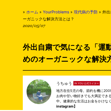
»
ホーム
»
YourProblems
»
現代病の予防
»
外出
ーガニックな解決方法とは？
2020/05/07
外出自粛で気になる「運
めのオーガニックな解決
うちゅう
IN YOU 公式ライター
地方在住5児の母。節約を機に200
お肉や甘い物好きでも大満足でき
中。健康的な生活はお金をかけな
instagram】