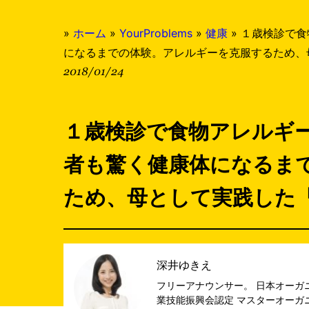
»
ホーム
»
YourProblems
»
健康
»
１歳検診で食
になるまでの体験。アレルギーを克服するため、
2018/01/24
１歳検診で食物アレルギ
者も驚く健康体になるま
ため、母として実践した
深井ゆきえ
フリーアナウンサー。 日本オーガ
業技能振興会認定 マスターオーガ