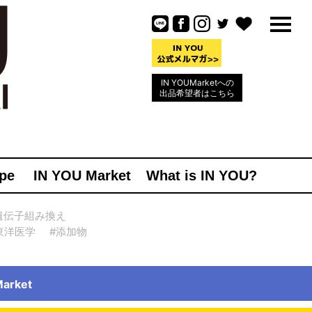
IN YOUMarketへの
出品希望者はこちら
pe
IN YOU Market
What is IN YOU?
遺伝子組み換え
東洋医学
#添加物
rket