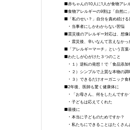
■赤ちゃんの10人に1人が食物アレ
■食物アレルギーの9割は「自然に
■「私のせい？」自分を責め続ける
当事者にしかわからない苦悩
■震災後のアレルギー対応は、想像
震災後、辛いなんて言えなかっ
■「アレルギーマーチ」という言葉
■わたしが心がけた３つのこと
１）逆転の発想！で「食品添加
２）シンプルで上質な本物の調
３）できるだけオーガニック食
■2年後、医師も驚く健康体に
「お母さん、何をしたんですか
子どもは応えてくれた
■最後に
本当に子どものためですか？
私たちにできることはたくさん