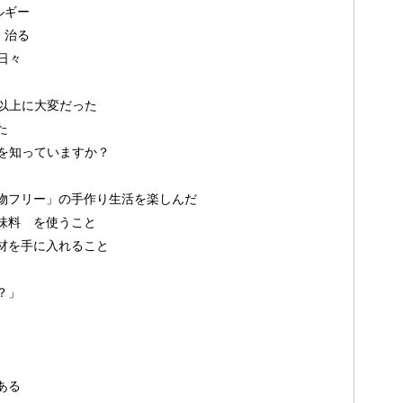
ルギー
」治る
日々
以上に大変だった
た
を知っていますか？
物フリー」の手作り生活を楽しんだ
味料 を使うこと
材を手に入れること
？」
ある