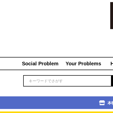
Social Problem
Your Problems
本