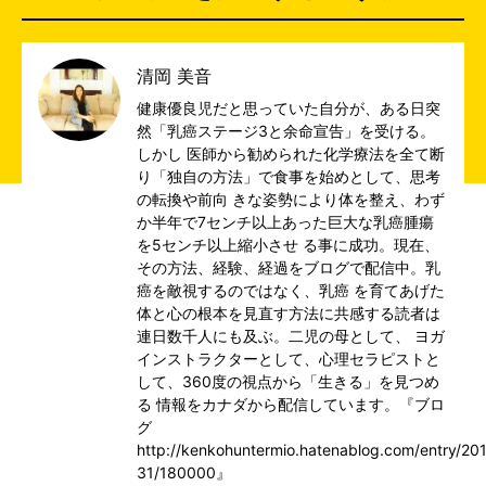
清岡 美音
健康優良児だと思っていた自分が、ある日突
然「乳癌ステージ3と余命宣告」を受ける。
しかし 医師から勧められた化学療法を全て断
り「独自の方法」で食事を始めとして、思考
の転換や前向 きな姿勢により体を整え、わず
か半年で7センチ以上あった巨大な乳癌腫瘍
を5センチ以上縮小させ る事に成功。現在、
その方法、経験、経過をブログで配信中。乳
癌を敵視するのではなく、乳癌 を育てあげた
体と心の根本を見直す方法に共感する読者は
連日数千人にも及ぶ。二児の母として、 ヨガ
インストラクターとして、心理セラピストと
して、360度の視点から「生きる」を見つめ
る 情報をカナダから配信しています。『ブロ
グ
http://kenkohuntermio.hatenablog.com/entry/20
31/180000』