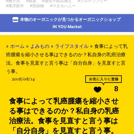
#種子法
#農薬
#遺伝子組み換え
#グルテンフリー
#東洋医学
#添加物
#マヌカハニー
本物のオーガニックが見つかるオーガニックショップ
IN YOU Market
»
ホーム
»
よみもの
»
ライフスタイル
»
食事によって乳
癌腫瘍を縮小させる事はできるのか？私自身の乳癌治療
法。食事を見直すと言う事は「自分自身」を見直すと言
う事。
2018/08/14
8
食事によって乳癌腫瘍を縮小させ
る事はできるのか？私自身の乳癌
治療法。食事を見直すと言う事は
「自分自身」を見直すと言う事。