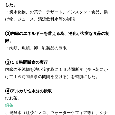
した。
・炭水化物、お菓子、デザート、インスタント食品、揚
げ物、ジュース、清涼飲料水等の制限
②内臓のエネルギーを蓄える為、消化が大変な食品の制
限。
・肉類、魚類、卵、乳製品の制限
③１６時間断食の実行
内臓の不純物を洗い流す為に１６時間断食（夜〜朝にか
けて１６時間食事の間隔を空ける）を習慣にした。
④アルカリ性水分の摂取
びわ茶、
緑茶
、発酵水（紅茶キノコ、ウォーターケフィア等）、シナ