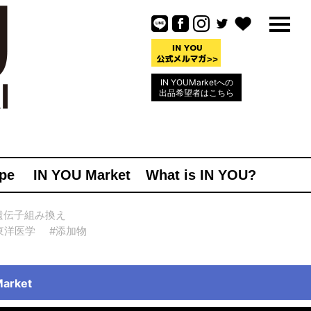
IN YOUMarketへの
出品希望者はこちら
pe
IN YOU Market
What is IN YOU?
遺伝子組み換え
東洋医学
#添加物
rket