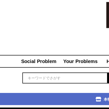
Social Problem
Your Problems
本