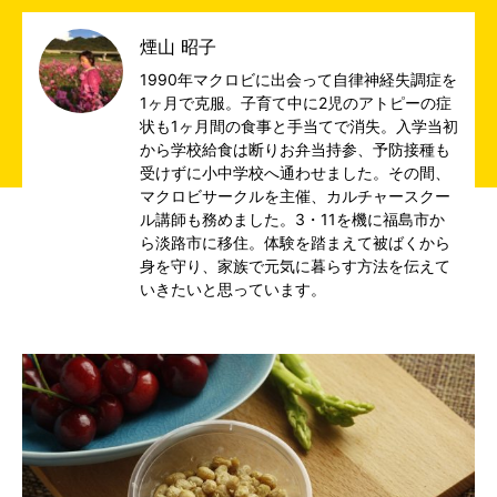
煙山 昭子
1990年マクロビに出会って自律神経失調症を
1ヶ月で克服。子育て中に2児のアトピーの症
状も1ヶ月間の食事と手当てで消失。入学当初
から学校給食は断りお弁当持参、予防接種も
受けずに小中学校へ通わせました。その間、
マクロビサークルを主催、カルチャースクー
ル講師も務めました。3・11を機に福島市か
ら淡路市に移住。体験を踏まえて被ばくから
身を守り、家族で元気に暮らす方法を伝えて
いきたいと思っています。