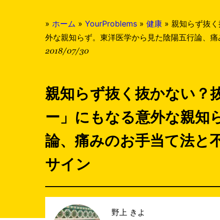
»
ホーム
»
YourProblems
»
健康
»
親知らず抜く
外な親知らず。東洋医学から見た陰陽五行論、痛
2018/07/30
親知らず抜く抜かない？
ー」にもなる意外な親知
論、痛みのお手当て法と
サイン
野上 きよ