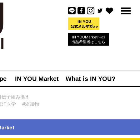
IN YOUMarketへの
出品希望者はこちら
pe
IN YOU Market
What is IN YOU?
遺伝子組み換え
東洋医学
#添加物
rket