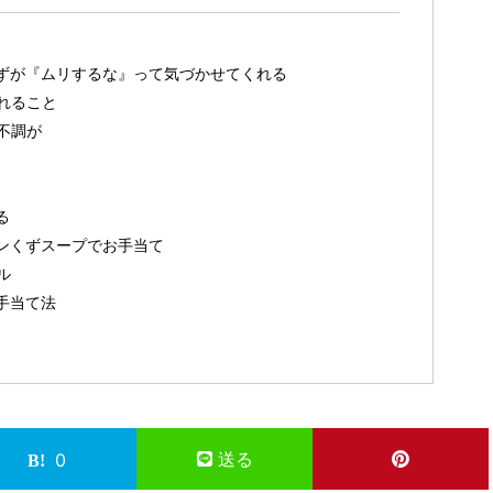
ずが『ムリするな』って気づかせてくれる
れること
不調が
る
ンくずスープでお手当て
ル
手当て法
送る
0