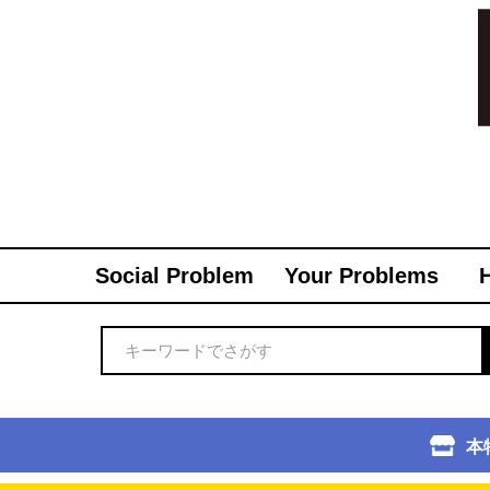
Social Problem
Your Problems
本