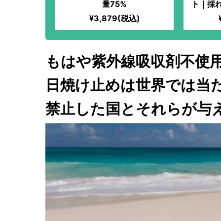
量75%
ト｜採
ブティ
¥3,879(税込)
活用度
トなら
もはや紫外線吸収剤不使
日焼け止めは世界では当
禁止した国とそれらが与