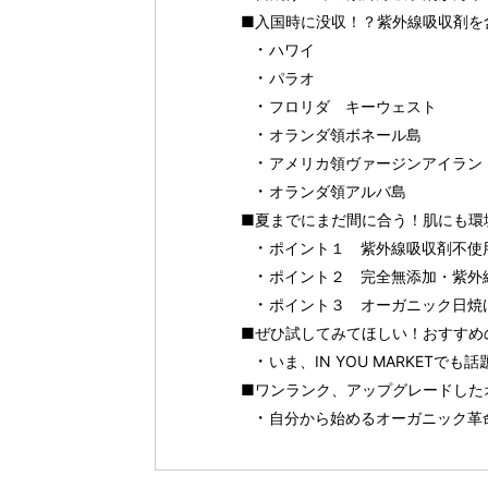
■入国時に没収！？紫外線吸収剤を
ハワイ
パラオ
フロリダ キーウェスト
オランダ領ボネール島
アメリカ領ヴァージンアイラン
オランダ領アルバ島
■夏までにまだ間に合う！肌にも環
ポイント１ 紫外線吸収剤不使
ポイント２ 完全無添加・紫外
ポイント３ オーガニック日焼
■ぜひ試してみてほしい！おすすめ
いま、IN YOU MARKETで
■ワンランク、アップグレードした
自分から始めるオーガニック革