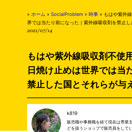
»
ホーム
»
SocialProblem
»
時事
»
もはや紫外線
界では当たり前になった｜紫外線吸収剤を禁止し
2021/07/14
もはや紫外線吸収剤不使
日焼け止めは世界では当
禁止した国とそれらが与
k819
販売職や事務職を経て現在は専業主
どを扱うショップで販売員をして