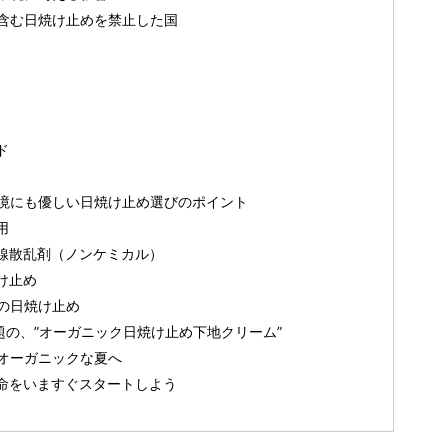
含む日焼け止めを禁止した国
ド
境にも優しい日焼け止め選びのポイント
用
線散乱剤（ノンケミカル）
け止め
の日焼け止め
も話題の、”オーガニック日焼け止め下地クリーム”
オーガニックな夏へ
命をいますぐスタートしよう