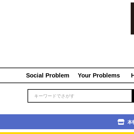
Social Problem
Your Problems
本