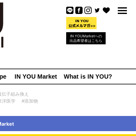
IN YOUMarketへの
出品希望者はこちら
pe
IN YOU Market
What is IN YOU?
遺伝子組み換え
東洋医学
#添加物
rket