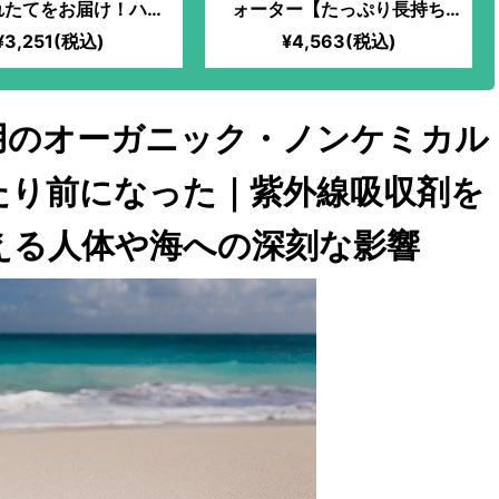
れたてをお届け！ハー
ォーター【たっぷり長持ち
ー、料理、入浴剤など
500ml】
¥3,251(税込)
¥4,563(税込)
大！フレッシュなミン
ではの爽やかな香りが
楽しめる！
用のオーガニック・ノンケミカル
たり前になった｜紫外線吸収剤を
える人体や海への深刻な影響