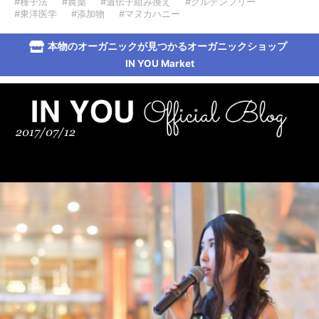
#種子法
#農薬
#遺伝子組み換え
#グルテンフリー
#東洋医学
#添加物
#マヌカハニー
本物のオーガニックが見つかるオーガニックショップ
IN YOU Market
2017/07/12