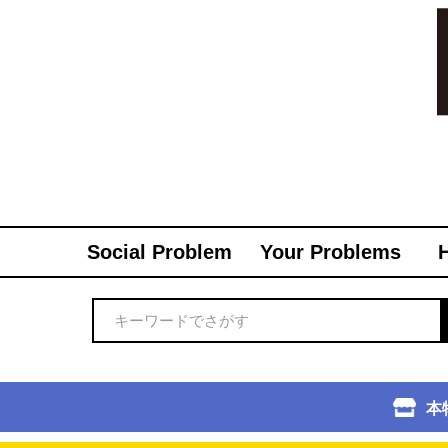
Social Problem
Your Problems
本