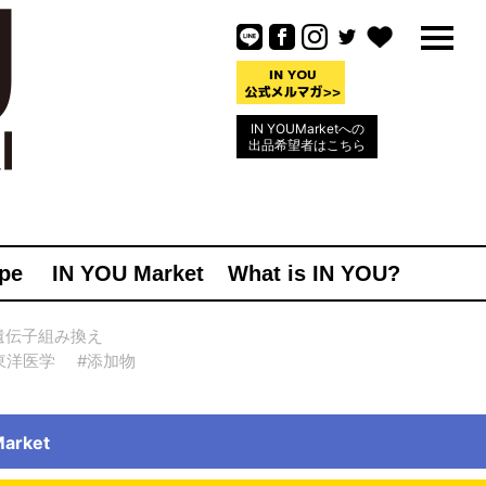
IN YOUMarketへの
出品希望者はこちら
pe
IN YOU Market
What is IN YOU?
遺伝子組み換え
東洋医学
#添加物
rket