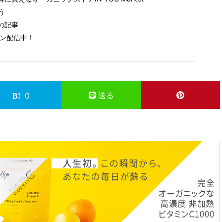
う
の記事
ガジン配信中！
送る
0