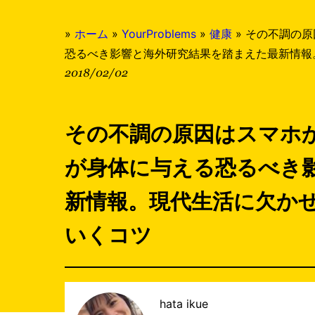
»
ホーム
»
YourProblems
»
健康
»
その不調の原
恐るべき影響と海外研究結果を踏まえた最新情報
2018/02/02
その不調の原因はスマホ
が身体に与える恐るべき
新情報。現代生活に欠か
いくコツ
hata ikue