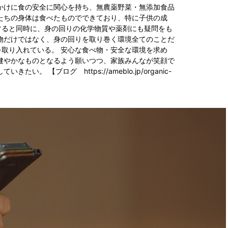
かけに食の安全に関心を持ち、無農薬野菜・無添加食品
たちの身体は食べたものでできており、特に子供の成
すると同時に、身の回りの化学物質や薬剤にも疑問をも
物だけではなく、身の回りを取り巻く環境全てのことだ
取り入れている。 安心な食べ物・安全な環境を求め
健やかなものとなるよう願いつつ、家族みんなが笑顔で
い。 【ブログ https://ameblo.jp/organic-