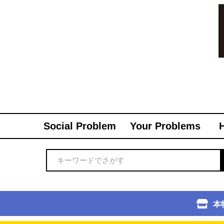
Social Problem
Your Problems
本