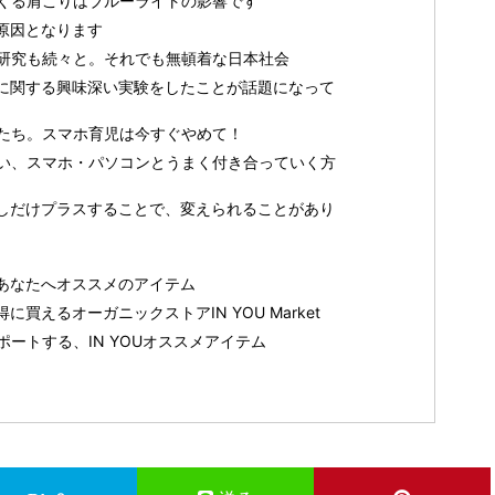
くる肩こりはブルーライトの影響です
原因となります
研究も続々と。それでも無頓着な日本社会
に関する興味深い実験をしたことが話題になって
たち。スマホ育児は今すぐやめて！
い、スマホ・パソコンとうまく付き合っていく方
しだけプラスすることで、変えられることがあり
あなたへオススメのアイテム
買えるオーガニックストアIN YOU Market
ートする、IN YOUオススメアイテム