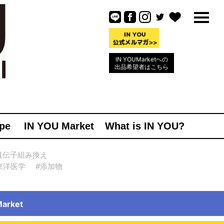
IN YOUMarketへの
出品希望者はこちら
pe
IN YOU Market
What is IN YOU?
遺伝子組み換え
東洋医学
#添加物
rket