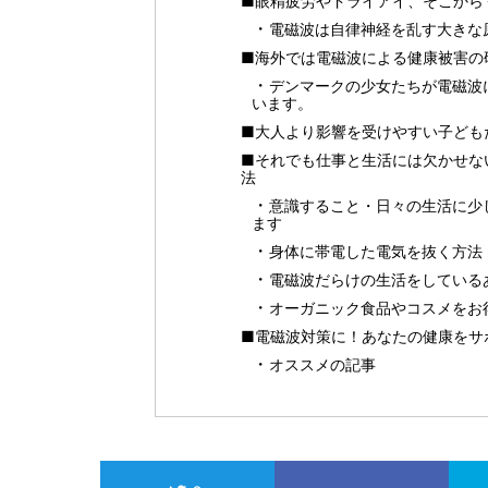
■眼精疲労やドライアイ、そこから
電磁波は自律神経を乱す大きな
■海外では電磁波による健康被害の
デンマークの少女たちが電磁波
います。
■大人より影響を受けやすい子ども
■それでも仕事と生活には欠かせな
法
意識すること・日々の生活に少
ます
身体に帯電した電気を抜く方法
電磁波だらけの生活をしている
オーガニック食品やコスメをお得に
■電磁波対策に！あなたの健康をサポ
オススメの記事