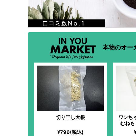
本物のオー
切り干し大根
ワンちゃ
むねも
¥796(税込)