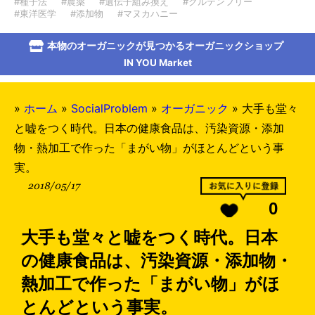
#種子法
#農薬
#遺伝子組み換え
#グルテンフリー
#東洋医学
#添加物
#マヌカハニー
本物のオーガニックが見つかるオーガニックショップ
IN YOU Market
»
ホーム
»
SocialProblem
»
オーガニック
»
大手も堂々
と嘘をつく時代。日本の健康食品は、汚染資源・添加
物・熱加工で作った「まがい物」がほとんどという事
実。
2018/05/17
0
大手も堂々と嘘をつく時代。日本
の健康食品は、汚染資源・添加物・
熱加工で作った「まがい物」がほ
とんどという事実。